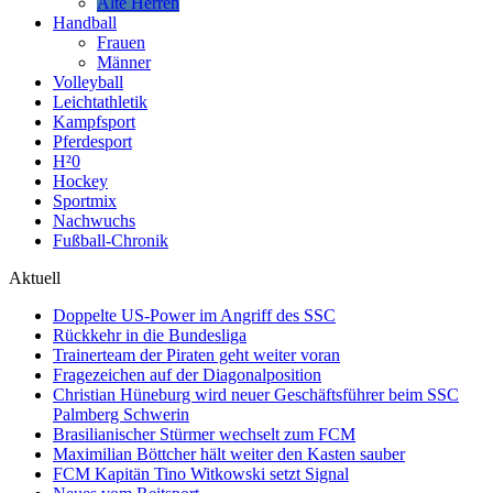
Alte Herren
Handball
Frauen
Männer
Volleyball
Leichtathletik
Kampfsport
Pferdesport
H²0
Hockey
Sportmix
Nachwuchs
Fußball-Chronik
Aktuell
Doppelte US-Power im Angriff des SSC
Rückkehr in die Bundesliga
Trainerteam der Piraten geht weiter voran
Fragezeichen auf der Diagonalposition
Christian Hüneburg wird neuer Geschäftsführer beim SSC
Palmberg Schwerin
Brasilianischer Stürmer wechselt zum FCM
Maximilian Böttcher hält weiter den Kasten sauber
FCM Kapitän Tino Witkowski setzt Signal