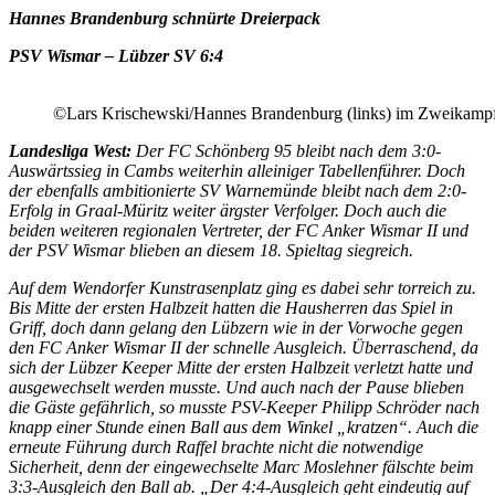
Hannes Brandenburg schnürte Dreierpack
PSV Wismar – Lübzer SV 6:4
©Lars Krischewski/Hannes Brandenburg (links) im Zweikamp
Landesliga West:
Der FC Schönberg 95 bleibt nach dem 3:0-
Auswärtssieg in Cambs weiterhin alleiniger Tabellenführer. Doch
der ebenfalls ambitionierte SV Warnemünde bleibt nach dem 2:0-
Erfolg in Graal-Müritz weiter ärgster Verfolger. Doch auch die
beiden weiteren regionalen Vertreter, der FC Anker Wismar II und
der PSV Wismar blieben an diesem 18. Spieltag siegreich.
Auf dem Wendorfer Kunstrasenplatz ging es dabei sehr torreich zu.
Bis Mitte der ersten Halbzeit hatten die Hausherren das Spiel in
Griff, doch dann gelang den Lübzern wie in der Vorwoche gegen
den FC Anker Wismar II der schnelle Ausgleich. Überraschend, da
sich der Lübzer Keeper Mitte der ersten Halbzeit verletzt hatte und
ausgewechselt werden musste. Und auch nach der Pause blieben
die Gäste gefährlich, so musste PSV-Keeper Philipp Schröder nach
knapp einer Stunde einen Ball aus dem Winkel „kratzen“. Auch die
erneute Führung durch Raffel brachte nicht die notwendige
Sicherheit, denn der eingewechselte Marc Moslehner fälschte beim
3:3-Ausgleich den Ball ab. „Der 4:4-Ausgleich geht eindeutig auf