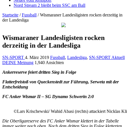
Neues vom Reitsport
Nord Stream 2 bleibt beim SSC am Ball
Startseite
/
Fussball
/
Wismaraner Landesligisten rocken derzeitig in
der Landesliga
Wismaraner Landesligisten rocken
derzeitig in der Landesliga
SN-SPORT
4. März 2019
Fussball
,
Landesliga
,
SN-SPORT Aktuell
DEINE Meinung
1,940 Ansichten
Ankerreserve feiert dritten Sieg in Folge
Flatterfreistoß von Queckenstedt zur Führung, Serweta mit der
Entscheidung
FC Anker Wismar II –
SG Dynamo Schwerin 2:0
©Lars Krischewski/ Wahid Abasi (rechts) attackiert Nicklas Kl
Die Oberligareserve des FC Anker Wismar klettert in der Tabelle
immer weiter nach oben. Nach dem dritten Sieg in Folge kletterten