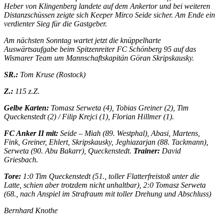
Heber von Klingenberg landete auf dem Ankertor und bei weiteren
Distanzschüssen zeigte sich Keeper Mirco Seide sicher. Am Ende ein
verdienter Sieg für die Gastgeber.
Am nächsten Sonntag wartet jetzt die knüppelharte
Auswärtsaufgabe beim Spitzenreiter FC Schönberg 95 auf das
Wismarer Team um Mannschaftskapitän Göran Skripskausky.
SR.:
Tom Kruse (Rostock)
Z.:
115 z.Z.
Gelbe Karten:
Tomasz Serweta (4), Tobias Greiner (2), Tim
Queckenstedt (2) / Filip Krejci (1), Florian Hillmer (1).
FC Anker II mit:
Seide – Miah (89. Westphal), Abasi, Martens,
Fink, Greiner, Ehlert, Skripskausky, Jeghiazarjan (88. Tackmann),
Serweta (90. Abu Bakarr), Queckenstedt.
Trainer:
David
Griesbach.
Tore:
1:0 Tim Queckenstedt (51., toller Flatterfreistoß unter die
Latte, schien aber trotzdem nicht unhaltbar), 2:0 Tomasz Serweta
(68., nach Anspiel im Strafraum mit toller Drehung und Abschluss)
Bernhard Knothe