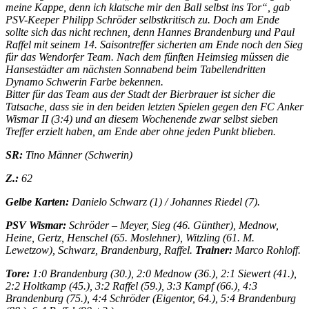
meine Kappe, denn ich klatsche mir den Ball selbst ins Tor“, gab
PSV-Keeper Philipp Schröder selbstkritisch zu. Doch am Ende
sollte sich das nicht rechnen, denn Hannes Brandenburg und Paul
Raffel mit seinem 14. Saisontreffer sicherten am Ende noch den Sieg
für das Wendorfer Team.
Nach dem fünften Heimsieg müssen die
Hansestädter am nächsten Sonnabend beim Tabellendritten
Dynamo Schwerin Farbe bekennen.
Bitter für das Team aus der Stadt der Bierbrauer ist sicher die
Tatsache, dass sie in den beiden letzten Spielen gegen den FC Anker
Wismar II (3:4) und an diesem Wochenende zwar selbst sieben
Treffer erzielt haben, am Ende aber ohne jeden Punkt blieben.
SR:
Tino Männer (Schwerin)
Z.:
62
Gelbe Karten:
Danielo Schwarz (1) / Johannes Riedel (7).
PSV Wismar:
Schröder
– Meyer, Sieg (46. Günther), Mednow,
Heine, Gertz, Henschel (65. Moslehner), Witzling (61. M.
Lewetzow), Schwarz, Brandenburg, Raffel.
Trainer:
Marco Rohloff.
Tore:
1:0 Brandenburg (30.), 2:0 Mednow (36.), 2:1 Siewert (41.),
2:2 Holtkamp (45.), 3:2 Raffel (59.), 3:3 Kampf (66.), 4:3
Brandenburg (75.), 4:4 Schröder (Eigentor, 64.), 5:4 Brandenburg