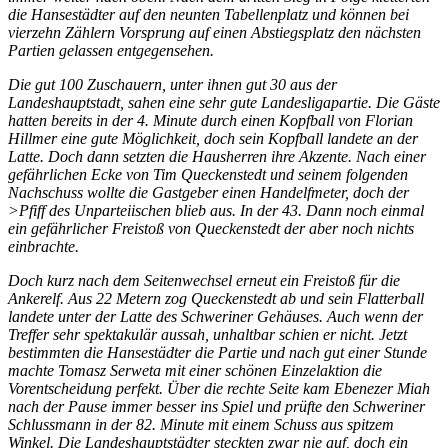
die Hansestädter auf den neunten Tabellenplatz und können bei
vierzehn Zählern Vorsprung auf einen Abstiegsplatz den nächsten
Partien gelassen entgegensehen.
Die gut 100 Zuschauern, unter ihnen gut 30 aus der
Landeshauptstadt, sahen eine sehr gute Landesligapartie. Die Gäste
hatten bereits in der 4. Minute durch einen Kopfball von Florian
Hillmer eine gute Möglichkeit, doch sein Kopfball landete an der
Latte. Doch dann setzten die Hausherren ihre Akzente. Nach einer
gefährlichen Ecke von Tim Queckenstedt und seinem folgenden
Nachschuss wollte die Gastgeber einen Handelfmeter, doch der
>Pfiff des Unparteiischen blieb aus. In der 43. Dann noch einmal
ein gefährlicher Freistoß von Queckenstedt der aber noch nichts
einbrachte.
Doch kurz nach dem Seitenwechsel erneut ein Freistoß für die
Ankerelf. Aus 22 Metern zog Queckenstedt ab und sein Flatterball
landete unter der Latte des Schweriner Gehäuses. Auch wenn der
Treffer sehr spektakulär aussah, unhaltbar schien er nicht. Jetzt
bestimmten die Hansestädter die Partie und nach gut einer Stunde
machte Tomasz Serweta mit einer schönen Einzelaktion die
Vorentscheidung perfekt. Über die rechte Seite kam Ebenezer Miah
nach der Pause immer besser ins Spiel und prüfte den Schweriner
Schlussmann in der 82. Minute mit einem Schuss aus spitzem
Winkel. Die Landeshauptstädter steckten zwar nie auf, doch ein