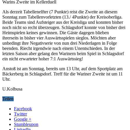
Warins Zweite im Kellerduell
Als derzeit Tabellenelfter (7 Punkte) reist die Zweite an diesem
Sonntag zum Tabellenvorletzten (13./ 4Punkte) der Kreisoberliga.
Beide Teams sind Aufsteiger aus der Kreisliga und konnten bisher
noch nicht so recht überzeugen. Schlagsdorf konnte von bisher drei
Heimspielen keines gewinnen. Die Gäste dagegen blieben
ihrerseits in bisher vier Auswärtsspielen sieglos. Möchten aber
unbedingt ihre Negativserie von nun drei Niederlagen in Folge
beenden. Riecht irgendwie nach einem Unentschieden. In der
letzten Saison aber gelang den Warinern beim Spiel in Schlagsdorf
ein nicht erwarteter hoher 7:1 Auswärtssieg!
Anstoß ist am Sonntag, bereits um 13 Uhr, auf dem Sportplatz am
Bäckerberg in Schlagsdorf. Treff für die Wariner Zweite ist um 11
Uhr.
U.Kolbusa
Teilen
Facebook
Twitter
Google +
Stumbleupon
LinkedIn