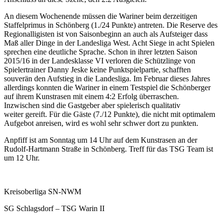
An diesem Wochenende müssen die Wariner beim derzeitigen
Staffelprimus in Schönberg (1./24 Punkte) antreten. Die Reserve des
Regionalligisten ist von Saisonbeginn an auch als Aufsteiger dass
Maß aller Dinge in der Landesliga West. Acht Siege in acht Spielen
sprechen eine deutliche Sprache. Schon in ihrer letzten Saison
2015/16 in der Landesklasse VI verloren die Schützlinge von
Spielertrainer Danny Jeske keine Punktspielpartie, schafften
souverän den Aufstieg in die Landesliga. Im Februar dieses Jahres
allerdings konnten die Wariner in einem Testspiel die Schönberger
auf ihrem Kunstrasen mit einem 4:2 Erfolg überraschen.
Inzwischen sind die Gastgeber aber spielerisch qualitativ
weiter gereift. Für die Gäste (7./12 Punkte), die nicht mit optimalem
Aufgebot anreisen, wird es wohl sehr schwer dort zu punkten.
Anpfiff ist am Sonntag um 14 Uhr auf dem Kunstrasen an der
Rudolf-Hartmann Straße in Schönberg. Treff für das TSG Team ist
um 12 Uhr.
Kreisoberliga SN-NWM
SG Schlagsdorf – TSG Warin II