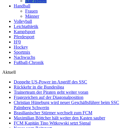
Alte Herren
Handball
Frauen
Männer
Volleyball
Leichtathletik
Kampfsport
Pferdesport
H²0
Hockey
Sportmix
Nachwuchs
Fußball-Chronik
Aktuell
Doppelte US-Power im Angriff des SSC
Rückkehr in die Bundesliga
Trainerteam der Piraten geht weiter voran
Fragezeichen auf der Diagonalposition
Christian Hüneburg wird neuer Geschäftsführer beim SSC
Palmberg Schwerin
Brasilianischer Stürmer wechselt zum FCM
Maximilian Böttcher hält weiter den Kasten sauber
FCM Kapitän Tino Witkowski setzt Signal