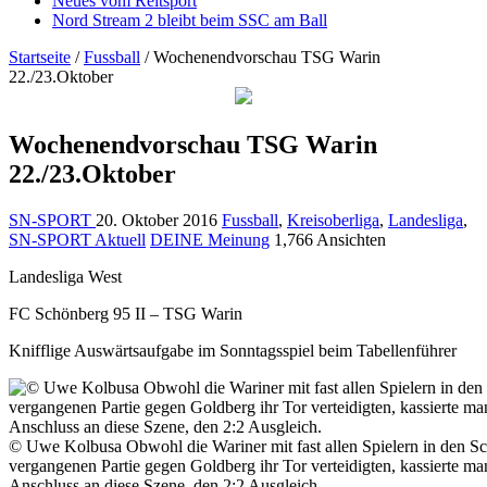
Neues vom Reitsport
Nord Stream 2 bleibt beim SSC am Ball
Startseite
/
Fussball
/
Wochenendvorschau TSG Warin
22./23.Oktober
Wochenendvorschau TSG Warin
22./23.Oktober
SN-SPORT
20. Oktober 2016
Fussball
,
Kreisoberliga
,
Landesliga
,
SN-SPORT Aktuell
DEINE Meinung
1,766 Ansichten
Landesliga West
FC Schönberg 95 II – TSG Warin
Knifflige Auswärtsaufgabe im Sonntagsspiel beim Tabellenführer
© Uwe Kolbusa Obwohl die Wariner mit fast allen Spielern in den S
vergangenen Partie gegen Goldberg ihr Tor verteidigten, kassierte m
Anschluss an diese Szene, den 2:2 Ausgleich.