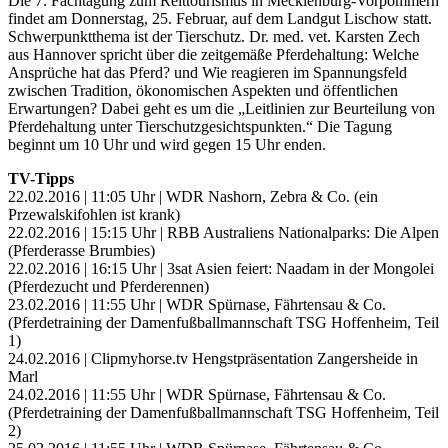
Die 7. Fachtagung zum Reittourismus in Mecklenburg-Vorpommern
findet am Donnerstag, 25. Februar, auf dem Landgut Lischow statt.
Schwerpunktthema ist der Tierschutz. Dr. med. vet. Karsten Zech
aus Hannover spricht über die zeitgemäße Pferdehaltung: Welche
Ansprüche hat das Pferd? und Wie reagieren im Spannungsfeld
zwischen Tradition, ökonomischen Aspekten und öffentlichen
Erwartungen? Dabei geht es um die „Leitlinien zur Beurteilung von
Pferdehaltung unter Tierschutzgesichtspunkten.“ Die Tagung
beginnt um 10 Uhr und wird gegen 15 Uhr enden.
TV-Tipps
22.02.2016 | 11:05 Uhr | WDR Nashorn, Zebra & Co. (ein
Przewalskifohlen ist krank)
22.02.2016 | 15:15 Uhr | RBB Australiens Nationalparks: Die Alpen
(Pferderasse Brumbies)
22.02.2016 | 16:15 Uhr | 3sat Asien feiert: Naadam in der Mongolei
(Pferdezucht und Pferderennen)
23.02.2016 | 11:55 Uhr | WDR Spürnase, Fährtensau & Co.
(Pferdetraining der Damenfußballmannschaft TSG Hoffenheim, Teil
1)
24.02.2016 | Clipmyhorse.tv Hengstpräsentation Zangersheide in
Marl
24.02.2016 | 11:55 Uhr | WDR Spürnase, Fährtensau & Co.
(Pferdetraining der Damenfußballmannschaft TSG Hoffenheim, Teil
2)