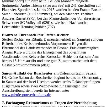
Mummendorf) auf Platz neun. Bei den Männern rangierte
Springreiter André Thieme (Plau am See) mit 241 Zuschriften auf
Platz vier. Sportler des Jahres 2015 wurden bei den Frauen Boxerin
Sarah Scheurich (1052 Stimmen), bei den Männern Triathlet
Andreas Raelert (975), bei den Mannschaften der Vorjahressieger
Schweriner SC Volleyball (926) sowie beim Nachwuchs
Leichtathlet Henning Prühler (707).
Bronzene Ehrennadel für Steffen Richter
Steffen Richter aus Ribnitz-Damgarten erhielt am Samstag auf dem
Reiterball des Kreisreiterbundes Vorpommern-Rügen die
Ehrennadel des Landesverbandes in Bronze. Präsidiumsmitglied
Ansgar Kurp würdigte das Engagement des 53-jährigen
Vorsitzenden des Reitvereins Rostocker Heide, der das sein Amt
bereits 15 Jahre ausübt und eine gute Zusammenarbeit mit dem
Gestüt Nordvorpommern pflegt.
Saison-Auftakt der Buschreiter am Ostermontag in Sauzin
Die Grüne Saison der Buschreiter beginnt bereits am Ostermontag.
In Sauzin auf der Insel Usedom werden sechs Geländeprüfungen
ausgetragen sowie zwei Wettbewerbe für Einsteiger. Die
Ausschreibung steht bereits im Internet unter
www.pferdesportverband-mv.de
.
7. Fachtagung Reittourismus zu Fragen der Pferdehaltung