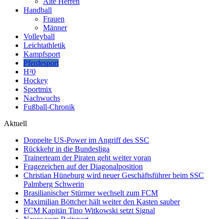
Alte Herren
Handball
Frauen
Männer
Volleyball
Leichtathletik
Kampfsport
Pferdesport
H²0
Hockey
Sportmix
Nachwuchs
Fußball-Chronik
Aktuell
Doppelte US-Power im Angriff des SSC
Rückkehr in die Bundesliga
Trainerteam der Piraten geht weiter voran
Fragezeichen auf der Diagonalposition
Christian Hüneburg wird neuer Geschäftsführer beim SSC
Palmberg Schwerin
Brasilianischer Stürmer wechselt zum FCM
Maximilian Böttcher hält weiter den Kasten sauber
FCM Kapitän Tino Witkowski setzt Signal