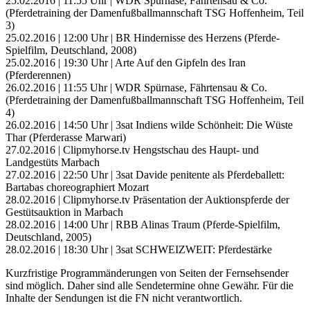
25.02.2016 | 11:55 Uhr | WDR Spürnase, Fährtensau & Co.
(Pferdetraining der Damenfußballmannschaft TSG Hoffenheim, Teil
3)
25.02.2016 | 12:00 Uhr | BR Hindernisse des Herzens (Pferde-
Spielfilm, Deutschland, 2008)
25.02.2016 | 19:30 Uhr | Arte Auf den Gipfeln des Iran
(Pferderennen)
26.02.2016 | 11:55 Uhr | WDR Spürnase, Fährtensau & Co.
(Pferdetraining der Damenfußballmannschaft TSG Hoffenheim, Teil
4)
26.02.2016 | 14:50 Uhr | 3sat Indiens wilde Schönheit: Die Wüste
Thar (Pferderasse Marwari)
27.02.2016 | Clipmyhorse.tv Hengstschau des Haupt- und
Landgestüts Marbach
27.02.2016 | 22:50 Uhr | 3sat Davide penitente als Pferdeballett:
Bartabas choreographiert Mozart
28.02.2016 | Clipmyhorse.tv Präsentation der Auktionspferde der
Gestütsauktion in Marbach
28.02.2016 | 14:00 Uhr | RBB Alinas Traum (Pferde-Spielfilm,
Deutschland, 2005)
28.02.2016 | 18:30 Uhr | 3sat SCHWEIZWEIT: Pferdestärke
Kurzfristige Programmänderungen von Seiten der Fernsehsender
sind möglich. Daher sind alle Sendetermine ohne Gewähr. Für die
Inhalte der Sendungen ist die FN nicht verantwortlich.