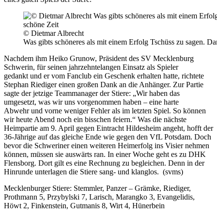
© Dietmar Albrecht
Was gibts schöneres als mit einem Erfolg Tschüss zu sagen. Da
Nachdem ihm Heiko Grunow, Präsident des SV Mecklenburg
Schwerin, für seinen jahrzehntelangen Einsatz als Spieler
gedankt und er vom Fanclub ein Geschenk erhalten hatte, richtete
Stephan Riediger einen großen Dank an die Anhänger. Zur Partie
sagte der jetzige Teammanager der Stiere: „Wir haben das
umgesetzt, was wir uns vorgenommen haben – eine harte
Abwehr und vorne weniger Fehler als im letzten Spiel. So können
wir heute Abend noch ein bisschen feiern.“ Was die nächste
Heimpartie am 9. April gegen Eintracht Hildesheim angeht, hofft der
36-Jährige auf das gleiche Ende wie gegen den VfL Potsdam. Doch
bevor die Schweriner einen weiteren Heimerfolg ins Visier nehmen
können, müssen sie auswärts ran. In einer Woche geht es zu DHK
Flensborg. Dort gilt es eine Rechnung zu begleichen. Denn in der
Hinrunde unterlagen die Stiere sang- und klanglos. (svms)
Mecklenburger Stiere: Stemmler, Panzer – Grämke, Riediger,
Prothmann 5, Przybylski 7, Larisch, Marangko 3, Evangelidis,
Höwt 2, Finkenstein, Gutmanis 8, Wirt 4, Hünerbein