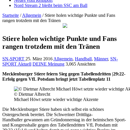
Neues vom Reitsport
Nord Stream 2 bleibt beim SSC am Ball
Startseite
/
Allgemein
/
Stiere holen wichtige Punkte und Fans
rangen trotzdem mit den Tränen
Stiere holen wichtige Punkte und Fans
rangen trotzdem mit den Tränen
SN-SPORT
25. März 2016
Allgemein
,
Handball
,
Männer
,
SN-
SPORT Aktuell
DEINE Meinung
3,065 Ansichten
Mecklenburger Stiere feiern Sieg gegen Tabellendritten |29:22-
Erfolg gegen VfL Potsdam bringt jetzt Tabellenplatz 11
© Dietmar Albrecht
Michael Höwt setzte wieder wichtige Akzente
Die Mecklenburger Stiere haben sich selbst ein schönes
Ostergeschenk bereitet. Die Schweriner Drittliga-
Handballer gewannen am Gründonnerstag in der heimischen Sport-
und Kongresshalle gegen den Tabellendritten VfL Potsdam mit