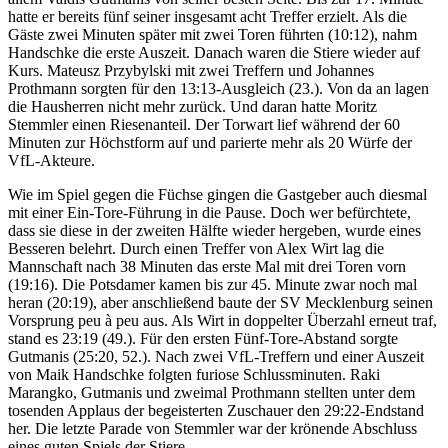
hatte er bereits fünf seiner insgesamt acht Treffer erzielt. Als die
Gäste zwei Minuten später mit zwei Toren führten (10:12), nahm
Handschke die erste Auszeit. Danach waren die Stiere wieder auf
Kurs. Mateusz Przybylski mit zwei Treffern und Johannes
Prothmann sorgten für den 13:13-Ausgleich (23.). Von da an lagen
die Hausherren nicht mehr zurück. Und daran hatte Moritz
Stemmler einen Riesenanteil. Der Torwart lief während der 60
Minuten zur Höchstform auf und parierte mehr als 20 Würfe der
VfL-Akteure.
Wie im Spiel gegen die Füchse gingen die Gastgeber auch diesmal
mit einer Ein-Tore-Führung in die Pause. Doch wer befürchtete,
dass sie diese in der zweiten Hälfte wieder hergeben, wurde eines
Besseren belehrt. Durch einen Treffer von Alex Wirt lag die
Mannschaft nach 38 Minuten das erste Mal mit drei Toren vorn
(19:16). Die Potsdamer kamen bis zur 45. Minute zwar noch mal
heran (20:19), aber anschließend baute der SV Mecklenburg seinen
Vorsprung peu à peu aus. Als Wirt in doppelter Überzahl erneut traf,
stand es 23:19 (49.). Für den ersten Fünf-Tore-Abstand sorgte
Gutmanis (25:20, 52.). Nach zwei VfL-Treffern und einer Auszeit
von Maik Handschke folgten furiose Schlussminuten. Raki
Marangko, Gutmanis und zweimal Prothmann stellten unter dem
tosenden Applaus der begeisterten Zuschauer den 29:22-Endstand
her. Die letzte Parade von Stemmler war der krönende Abschluss
eines guten Spiels der Stiere.