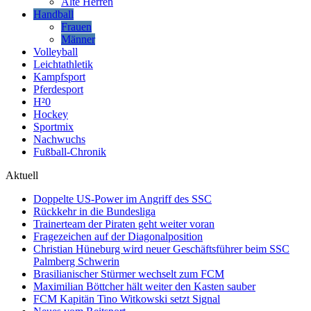
Alte Herren
Handball
Frauen
Männer
Volleyball
Leichtathletik
Kampfsport
Pferdesport
H²0
Hockey
Sportmix
Nachwuchs
Fußball-Chronik
Aktuell
Doppelte US-Power im Angriff des SSC
Rückkehr in die Bundesliga
Trainerteam der Piraten geht weiter voran
Fragezeichen auf der Diagonalposition
Christian Hüneburg wird neuer Geschäftsführer beim SSC
Palmberg Schwerin
Brasilianischer Stürmer wechselt zum FCM
Maximilian Böttcher hält weiter den Kasten sauber
FCM Kapitän Tino Witkowski setzt Signal