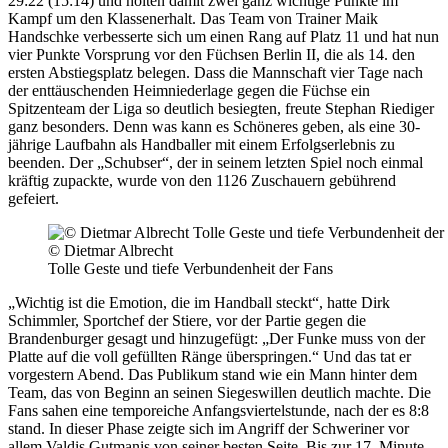
29:22 (15:14) und holten damit zwei ganz wichtige Punkte im
Kampf um den Klassenerhalt. Das Team von Trainer Maik
Handschke verbesserte sich um einen Rang auf Platz 11 und hat nun
vier Punkte Vorsprung vor den Füchsen Berlin II, die als 14. den
ersten Abstiegsplatz belegen. Dass die Mannschaft vier Tage nach
der enttäuschenden Heimniederlage gegen die Füchse ein
Spitzenteam der Liga so deutlich besiegten, freute Stephan Riediger
ganz besonders. Denn was kann es Schöneres geben, als eine 30-
jährige Laufbahn als Handballer mit einem Erfolgserlebnis zu
beenden. Der „Schubser“, der in seinem letzten Spiel noch einmal
kräftig zupackte, wurde von den 1126 Zuschauern gebührend
gefeiert.
© Dietmar Albrecht
Tolle Geste und tiefe Verbundenheit der Fans
„Wichtig ist die Emotion, die im Handball steckt“, hatte Dirk
Schimmler, Sportchef der Stiere, vor der Partie gegen die
Brandenburger gesagt und hinzugefügt: „Der Funke muss von der
Platte auf die voll gefüllten Ränge überspringen.“ Und das tat er
vorgestern Abend. Das Publikum stand wie ein Mann hinter dem
Team, das von Beginn an seinen Siegeswillen deutlich machte. Die
Fans sahen eine temporeiche Anfangsviertelstunde, nach der es 8:8
stand. In dieser Phase zeigte sich im Angriff der Schweriner vor
allem Valdis Gutmanis von seiner besten Seite. Bis zur 17. Minute