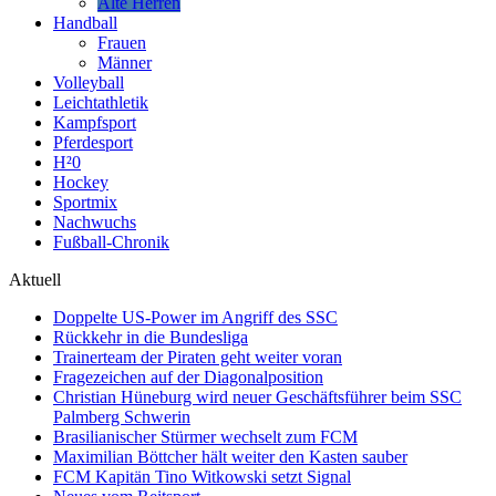
Alte Herren
Handball
Frauen
Männer
Volleyball
Leichtathletik
Kampfsport
Pferdesport
H²0
Hockey
Sportmix
Nachwuchs
Fußball-Chronik
Aktuell
Doppelte US-Power im Angriff des SSC
Rückkehr in die Bundesliga
Trainerteam der Piraten geht weiter voran
Fragezeichen auf der Diagonalposition
Christian Hüneburg wird neuer Geschäftsführer beim SSC
Palmberg Schwerin
Brasilianischer Stürmer wechselt zum FCM
Maximilian Böttcher hält weiter den Kasten sauber
FCM Kapitän Tino Witkowski setzt Signal