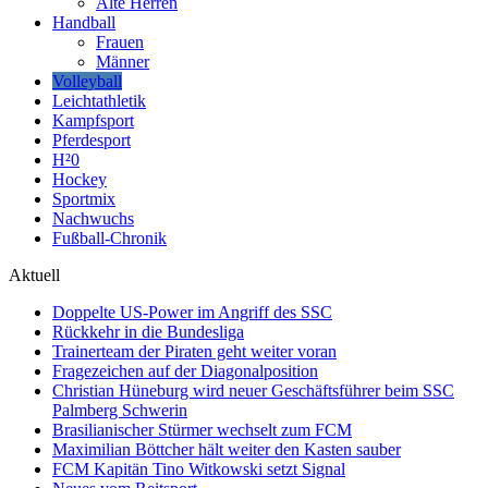
Alte Herren
Handball
Frauen
Männer
Volleyball
Leichtathletik
Kampfsport
Pferdesport
H²0
Hockey
Sportmix
Nachwuchs
Fußball-Chronik
Aktuell
Doppelte US-Power im Angriff des SSC
Rückkehr in die Bundesliga
Trainerteam der Piraten geht weiter voran
Fragezeichen auf der Diagonalposition
Christian Hüneburg wird neuer Geschäftsführer beim SSC
Palmberg Schwerin
Brasilianischer Stürmer wechselt zum FCM
Maximilian Böttcher hält weiter den Kasten sauber
FCM Kapitän Tino Witkowski setzt Signal