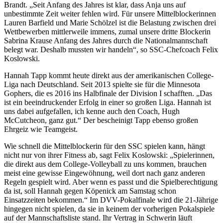
Brandt. „Seit Anfang des Jahres ist klar, dass Anja uns auf
unbestimmte Zeit weiter fehlen wird. Für unsere Mittelblockerinnen
Lauren Barfield und Marie Schölzel ist die Belastung zwischen drei
Wettbewerben mittlerweile immens, zumal unsere dritte Blockerin
Sabrina Krause Anfang des Jahres durch die Nationalmannschaft
belegt war. Deshalb mussten wir handeln“, so SSC-Chefcoach Felix
Koslowski.
Hannah Tapp kommt heute direkt aus der amerikanischen College-
Liga nach Deutschland. Seit 2013 spielte sie für die Minnesota
Gophers, die es 2016 ins Halbfinale der Division I schafften. „Das
ist ein beeindruckender Erfolg in einer so großen Liga. Hannah ist
uns dabei aufgefallen, ich kenne auch den Coach, Hugh
McCutcheon, ganz gut.“ Der bescheinigt Tapp ebenso großen
Ehrgeiz wie Teamgeist.
Wie schnell die Mittelblockerin für den SSC spielen kann, hängt
nicht nur von ihrer Fitness ab, sagt Felix Koslowski: „Spielerinnen,
die direkt aus dem College-Volleyball zu uns kommen, brauchen
meist eine gewisse Eingewöhnung, weil dort nach ganz anderen
Regeln gespielt wird. Aber wenn es passt und die Spielberechtigung
da ist, soll Hannah gegen Köpenick am Samstag schon
Einsatzzeiten bekommen.“ Im DVV-Pokalfinale wird die 21-Jährige
hingegen nicht spielen, da sie in keinem der vorherigen Pokalspiele
auf der Mannschaftsliste stand. Ihr Vertrag in Schwerin läuft