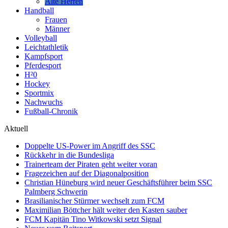
Alte Herren
Handball
Frauen
Männer
Volleyball
Leichtathletik
Kampfsport
Pferdesport
H²0
Hockey
Sportmix
Nachwuchs
Fußball-Chronik
Aktuell
Doppelte US-Power im Angriff des SSC
Rückkehr in die Bundesliga
Trainerteam der Piraten geht weiter voran
Fragezeichen auf der Diagonalposition
Christian Hüneburg wird neuer Geschäftsführer beim SSC
Palmberg Schwerin
Brasilianischer Stürmer wechselt zum FCM
Maximilian Böttcher hält weiter den Kasten sauber
FCM Kapitän Tino Witkowski setzt Signal