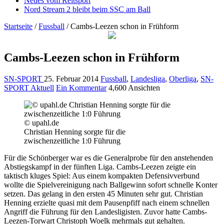
Neues vom Reitsport
Nord Stream 2 bleibt beim SSC am Ball
Startseite
/
Fussball
/
Cambs-Leezen schon in Frühform
Cambs-Leezen schon in Frühform
SN-SPORT
25. Februar 2014
Fussball
,
Landesliga
,
Oberliga
,
SN-
SPORT Aktuell
Ein Kommentar
4,600 Ansichten
© upahl.de
Christian Henning sorgte für die
zwischenzeitliche 1:0 Führung
Für die Schönberger war es die Generalprobe für den anstehenden
Abstiegskampf in der fünften Liga. Cambs-Leezen zeigte ein
taktisch kluges Spiel: Aus einem kompakten Defensivverbund
wollte die Spielvereinigung nach Ballgewinn sofort schnelle Konter
setzen. Das gelang in den ersten 45 Minuten sehr gut. Christian
Henning erzielte quasi mit dem Pausenpfiff nach einem schnellen
Angriff die Führung für den Landesligisten. Zuvor hatte Cambs-
Leezen-Torwart Christoph Woelk mehrmals gut gehalten.