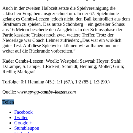
Auch in der zweiten Halbzeit setzte die Spielvereinigung die
taktischen Vorgaben ausgezeichnet um. In der 67. Spielminute
gelang es Cambs-Leezen jedoch nicht, den Ball kontrolliert aus dem
Strafraum zu spielen. Das nutze Schönberg – ein gezielter Schuss
aus 16 Metern bescherte den Ausgleich. In der Schlussphase der
Partie kassierte Traktor noch zwei weitere Treffer. Trotz der
Niederlage war Coach Lehner zufrieden: „Das war ein wirklich
guter Test. Auf diese Spielweise können wir aufbauen und uns
weiter auf die Rückrunde vorbereiten.“
Kader Cambs-Leezen: Woelk; Westphal; Sawrtal; Hoyer; Stahl;
D.Lampe; S.Lampe; T.Rickert; Schmidt; Henning; Möller; Grün;
Redlin; Markgraf
Torfolge: 0:1 Henning (45.); 1:1 (67.), 1:2 (85.), 1:3 (90.)
Quelle:
www.spvgg-
cambs
–
leezen
.com
Teilen
Facebook
Twitter
Google +
Stumbleupon