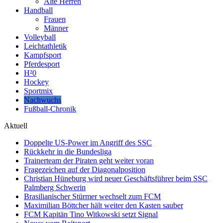
Alte Herren
Handball
Frauen
Männer
Volleyball
Leichtathletik
Kampfsport
Pferdesport
H²0
Hockey
Sportmix
Nachwuchs
Fußball-Chronik
Aktuell
Doppelte US-Power im Angriff des SSC
Rückkehr in die Bundesliga
Trainerteam der Piraten geht weiter voran
Fragezeichen auf der Diagonalposition
Christian Hüneburg wird neuer Geschäftsführer beim SSC
Palmberg Schwerin
Brasilianischer Stürmer wechselt zum FCM
Maximilian Böttcher hält weiter den Kasten sauber
FCM Kapitän Tino Witkowski setzt Signal