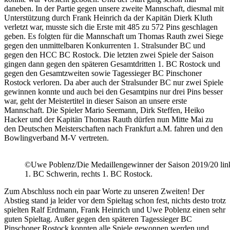
daneben. In der Partie gegen unsere zweite Mannschaft, diesmal mit
Unterstützung durch Frank Heinrich da der Kapitän Dierk Kluth
verletzt war, musste sich die Erste mit 485 zu 572 Pins geschlagen
geben. Es folgten für die Mannschaft um Thomas Rauth zwei Siege
gegen den unmittelbaren Konkurrenten 1. Stralsunder BC und
gegen den HCC BC Rostock. Die letzten zwei Spiele der Saison
gingen dann gegen den späteren Gesamtdritten 1. BC Rostock und
gegen den Gesamtzweiten sowie Tagessieger BC Pinschoner
Rostock verloren. Da aber auch der Stralsunder BC nur zwei Spiele
gewinnen konnte und auch bei den Gesamtpins nur drei Pins besser
war, geht der Meistertitel in dieser Saison an unsere erste
Mannschaft. Die Spieler Mario Seemann, Dirk Steffen, Heiko
Hacker und der Kapitän Thomas Rauth dürfen nun Mitte Mai zu
den Deutschen Meisterschaften nach Frankfurt a.M. fahren und den
Bowlingverband M-V vertreten.
©Uwe Poblenz/Die Medaillengewinner der Saison 2019/20 lin
1. BC Schwerin, rechts 1. BC Rostock.
Zum Abschluss noch ein paar Worte zu unseren Zweiten! Der
Abstieg stand ja leider vor dem Spieltag schon fest, nichts desto trotz
spielten Ralf Erdmann, Frank Heinrich und Uwe Poblenz einen sehr
guten Spieltag. Außer gegen den späteren Tagessieger BC
Pinschoner Rostock konnten alle Spiele gewonnen werden und