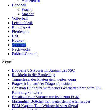
Alte Herren
Handball
Frauen
Männer
Volleyball
Leichtathletik
Kampfsport
Pferdesport
H²0
Hockey
Sportmix
Nachwuchs
Fußball-Chronik
Aktuell
Doppelte US-Power im Angriff des SSC
Rückkehr in die Bundesliga
Trainerteam der Piraten geht weiter voran
Fragezeichen auf der Diagonalposition
Christian Hüneburg wird neuer Geschäftsführer beim SSC
Palmberg Schwerin
Brasilianischer Stürmer wechselt zum FCM
Maximilian Böttcher hält weiter den Kasten sauber
FCM Kapitän Tino Witkowski setzt Signal