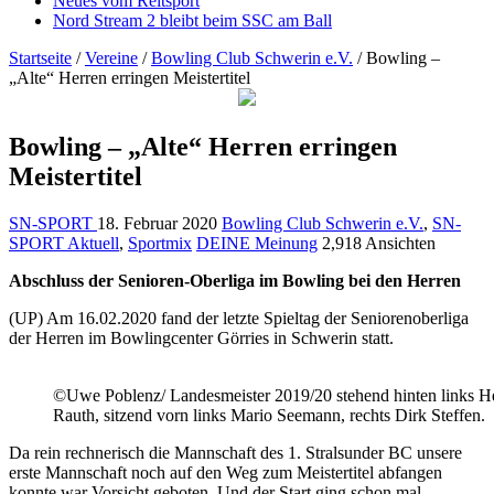
Neues vom Reitsport
Nord Stream 2 bleibt beim SSC am Ball
Startseite
/
Vereine
/
Bowling Club Schwerin e.V.
/
Bowling –
„Alte“ Herren erringen Meistertitel
Bowling – „Alte“ Herren erringen
Meistertitel
SN-SPORT
18. Februar 2020
Bowling Club Schwerin e.V.
,
SN-
SPORT Aktuell
,
Sportmix
DEINE Meinung
2,918 Ansichten
Abschluss der Senioren-Oberliga im Bowling bei den Herren
(UP) Am 16.02.2020 fand der letzte Spieltag der Seniorenoberliga
der Herren im Bowlingcenter Görries in Schwerin statt.
©Uwe Poblenz/ Landesmeister 2019/20 stehend hinten links H
Rauth, sitzend vorn links Mario Seemann, rechts Dirk Steffen.
Da rein rechnerisch die Mannschaft des 1. Stralsunder BC unsere
erste Mannschaft noch auf den Weg zum Meistertitel abfangen
konnte war Vorsicht geboten. Und der Start ging schon mal