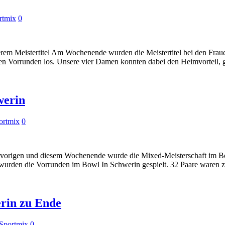
rtmix
0
erem Meistertitel Am Wochenende wurden die Meistertitel bei den Fr
en Vorrunden los. Unsere vier Damen konnten dabei den Heimvorteil, 
werin
ortmix
0
m vorigen und diesem Wochenende wurde die Mixed-Meisterschaft im
urden die Vorrunden im Bowl In Schwerin gespielt. 32 Paare waren zu
erin zu Ende
Sportmix
0