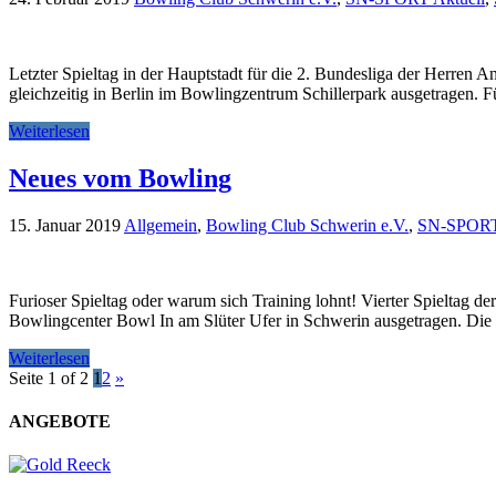
Letzter Spieltag in der Hauptstadt für die 2. Bundesliga der Herre
gleichzeitig in Berlin im Bowlingzentrum Schillerpark ausgetragen. 
Weiterlesen
Neues vom Bowling
15. Januar 2019
Allgemein
,
Bowling Club Schwerin e.V.
,
SN-SPORT 
Furioser Spieltag oder warum sich Training lohnt! Vierter Spieltag 
Bowlingcenter Bowl In am Slüter Ufer in Schwerin ausgetragen. Die
Weiterlesen
Seite 1 of 2
1
2
»
ANGEBOTE