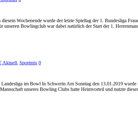
n An diesem Wochenende wurde der letzte Spieltag der 1. Bundesliga F
Für unseren Bowlingclub war dabei natürlich der Start der 1. Herrenma
Aktuell
,
Sportmix
0
der Landesliga im Bowl In Schwerin Am Sonntag den 13.01.2019 wurde de
 Mannschaft unseres Bowling Clubs hatte Heimvorteil und nutzte dies