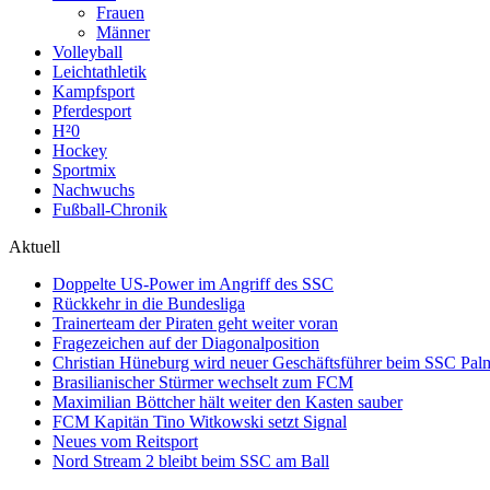
Frauen
Männer
Volleyball
Leichtathletik
Kampfsport
Pferdesport
H²0
Hockey
Sportmix
Nachwuchs
Fußball-Chronik
Aktuell
Doppelte US-Power im Angriff des SSC
Rückkehr in die Bundesliga
Trainerteam der Piraten geht weiter voran
Fragezeichen auf der Diagonalposition
Christian Hüneburg wird neuer Geschäftsführer beim SSC Pa
Brasilianischer Stürmer wechselt zum FCM
Maximilian Böttcher hält weiter den Kasten sauber
FCM Kapitän Tino Witkowski setzt Signal
Neues vom Reitsport
Nord Stream 2 bleibt beim SSC am Ball