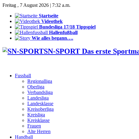
Freitag , 7 August 2026 | 7:32 a.m.
Startseite
Videothek
Bundesliga 17/18 Tippspiel
Hallenfußball
Wie alles begann….
SN-SPORT Das erste Sportm
Fussball
Regionalliga
Oberliga
Verbandsliga
Landesliga
Landesklasse
Kreisoberliga
Kreisliga
Kreisklasse
Frauen
Alte Herren
Handball