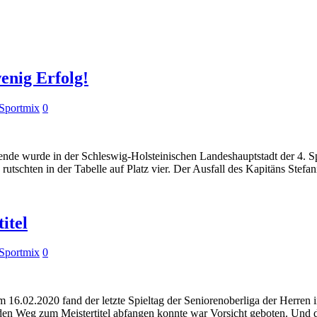
enig Erfolg!
Sportmix
0
e wurde in der Schleswig-Holsteinischen Landeshauptstadt der 4. Spi
utschten in der Tabelle auf Platz vier. Der Ausfall des Kapitäns Stefa
itel
Sportmix
0
6.02.2020 fand der letzte Spieltag der Seniorenoberliga der Herren im
 den Weg zum Meistertitel abfangen konnte war Vorsicht geboten. Und