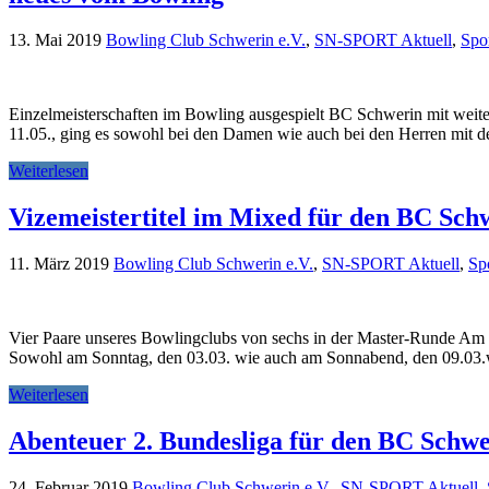
13. Mai 2019
Bowling Club Schwerin e.V.
,
SN-SPORT Aktuell
,
Spo
Einzelmeisterschaften im Bowling ausgespielt BC Schwerin mit weit
11.05., ging es sowohl bei den Damen wie auch bei den Herren mit d
Weiterlesen
Vizemeistertitel im Mixed für den BC Sch
11. März 2019
Bowling Club Schwerin e.V.
,
SN-SPORT Aktuell
,
Sp
Vier Paare unseres Bowlingclubs von sechs in der Master-Runde A
Sowohl am Sonntag, den 03.03. wie auch am Sonnabend, den 09.03.w
Weiterlesen
Abenteuer 2. Bundesliga für den BC Schw
24. Februar 2019
Bowling Club Schwerin e.V.
,
SN-SPORT Aktuell
,