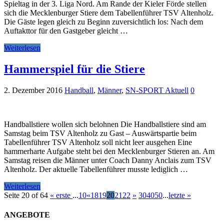
Spieltag in der 3. Liga Nord. Am Rande der Kieler Förde stellen
sich die Mecklenburger Stiere dem Tabellenführer TSV Altenholz.
Die Gäste legen gleich zu Beginn zuversichtlich los: Nach dem
Auftakttor für den Gastgeber gleicht …
Weiterlesen
Hammerspiel für die Stiere
2. Dezember 2016
Handball
,
Männer
,
SN-SPORT Aktuell
0
Handballstiere wollen sich belohnen Die Handballstiere sind am
Samstag beim TSV Altenholz zu Gast – Auswärtspartie beim
Tabellenführer TSV Altenholz soll nicht leer ausgehen Eine
hammerharte Aufgabe steht bei den Mecklenburger Stieren an. Am
Samstag reisen die Männer unter Coach Danny Anclais zum TSV
Altenholz. Der aktuelle Tabellenführer musste lediglich …
Weiterlesen
Seite 20 of 64
« erste
...
10
«
18
19
20
21
22
»
30
40
50
...
letzte »
ANGEBOTE