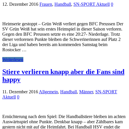
12. Dezember 2016
Frauen
,
Handball
,
SN-SPORT Aktuell
0
Heimserie gestoppt – Grün Weiß verliert gegen BFC Preussen Der
SV Grün Weiß hat sein erstes Heimspiel in dieser Saison verloren.
Gegen den BFC Preussen setzte es eine 20:27- Niederlage. Trotz
dieser verlorenen Punkte bleiben die Schwerinerinnen auf Platz 2
der Liga und haben bereits am kommenden Samstag beim
Rostocker …
Weiterlesen
Stiere verlieren knapp aber die Fans sind
happy
11. Dezember 2016
Allgemein
,
Handball
,
Männer
,
SN-SPORT
Aktuell
0
Ernüchterung nach dem Spiel: Die Handballstiere bleiben im achten
Auswärtsspiel ohne Punkte. Denkbar knapp – aber Zählbares kam
gestern nicht mit auf die Heimfahrt. Bei Handball HSV endet die