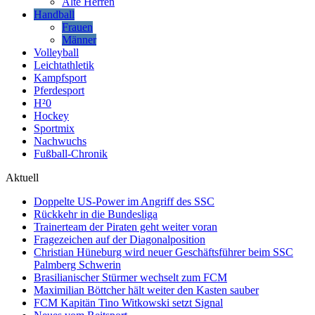
Alte Herren
Handball
Frauen
Männer
Volleyball
Leichtathletik
Kampfsport
Pferdesport
H²0
Hockey
Sportmix
Nachwuchs
Fußball-Chronik
Aktuell
Doppelte US-Power im Angriff des SSC
Rückkehr in die Bundesliga
Trainerteam der Piraten geht weiter voran
Fragezeichen auf der Diagonalposition
Christian Hüneburg wird neuer Geschäftsführer beim SSC
Palmberg Schwerin
Brasilianischer Stürmer wechselt zum FCM
Maximilian Böttcher hält weiter den Kasten sauber
FCM Kapitän Tino Witkowski setzt Signal