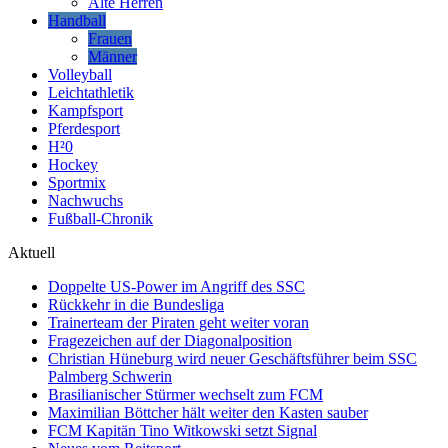
Alte Herren
Handball
Frauen
Männer
Volleyball
Leichtathletik
Kampfsport
Pferdesport
H²0
Hockey
Sportmix
Nachwuchs
Fußball-Chronik
Aktuell
Doppelte US-Power im Angriff des SSC
Rückkehr in die Bundesliga
Trainerteam der Piraten geht weiter voran
Fragezeichen auf der Diagonalposition
Christian Hüneburg wird neuer Geschäftsführer beim SSC
Palmberg Schwerin
Brasilianischer Stürmer wechselt zum FCM
Maximilian Böttcher hält weiter den Kasten sauber
FCM Kapitän Tino Witkowski setzt Signal