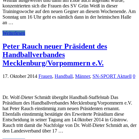
Wismar ausgewertet und dann am Ende auch abgehakt wurde,
konzentrierten sich die Frauen des SV Grün Weiß in dieser
Trainingswoche auf den neuen Gegner an diesem Wochenende. Am
Sonntag um 16 Uhr geht es nämlich dann in der heimischen Halle
an …
Weiterlesen
Peter Rauch neuer Präsident des
Handballverbandes
Mecklenburg/Vorpommern e.V.
17. Oktober 2014
Frauen
,
Handball
,
Männer
,
SN-SPORT Aktuell
0
Dr. Wolf-Dieter Schmidt übergibt Handball-Staffelstab Das
Präsidium des Handballverbandes Mecklenburg/Vorpommern e.V.
hat Peter Rauch einstimmig zum neuen Präsidenten ernannt.
Ebenfalls einstimmig bestätigte des Erweiterte Präsidium diese
Entscheidung in seiner Tagung am 14.0ktober 2014 in Güstrow.
Rauch tritt damit die Nachfolge von Dr. Wolf-Dieter Schmidt an, der
den Landesverband über 17 …