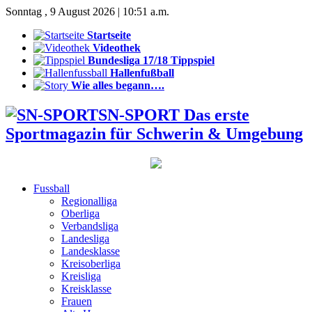
Sonntag , 9 August 2026 | 10:51 a.m.
Startseite
Videothek
Bundesliga 17/18 Tippspiel
Hallenfußball
Wie alles begann….
SN-SPORT Das erste
Sportmagazin für Schwerin & Umgebung
Fussball
Regionalliga
Oberliga
Verbandsliga
Landesliga
Landesklasse
Kreisoberliga
Kreisliga
Kreisklasse
Frauen