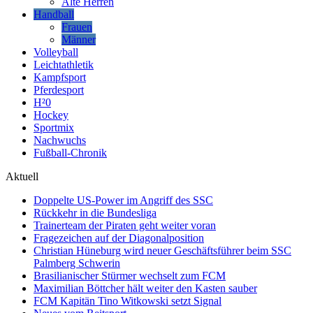
Alte Herren
Handball
Frauen
Männer
Volleyball
Leichtathletik
Kampfsport
Pferdesport
H²0
Hockey
Sportmix
Nachwuchs
Fußball-Chronik
Aktuell
Doppelte US-Power im Angriff des SSC
Rückkehr in die Bundesliga
Trainerteam der Piraten geht weiter voran
Fragezeichen auf der Diagonalposition
Christian Hüneburg wird neuer Geschäftsführer beim SSC
Palmberg Schwerin
Brasilianischer Stürmer wechselt zum FCM
Maximilian Böttcher hält weiter den Kasten sauber
FCM Kapitän Tino Witkowski setzt Signal