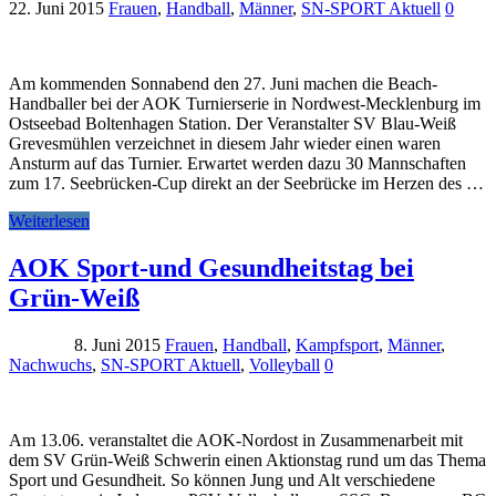
22. Juni 2015
Frauen
,
Handball
,
Männer
,
SN-SPORT Aktuell
0
Am kommenden Sonnabend den 27. Juni machen die Beach-
Handballer bei der AOK Turnierserie in Nordwest-Mecklenburg im
Ostseebad Boltenhagen Station. Der Veranstalter SV Blau-Weiß
Grevesmühlen verzeichnet in diesem Jahr wieder einen waren
Ansturm auf das Turnier. Erwartet werden dazu 30 Mannschaften
zum 17. Seebrücken-Cup direkt an der Seebrücke im Herzen des …
Weiterlesen
AOK Sport-und Gesundheitstag bei
Grün-Weiß
8. Juni 2015
Frauen
,
Handball
,
Kampfsport
,
Männer
,
Nachwuchs
,
SN-SPORT Aktuell
,
Volleyball
0
Am 13.06. veranstaltet die AOK-Nordost in Zusammenarbeit mit
dem SV Grün-Weiß Schwerin einen Aktionstag rund um das Thema
Sport und Gesundheit. So können Jung und Alt verschiedene