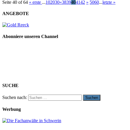
Seite 40 of 64
« erste
...
10
20
30
«
38
39
40
41
42
»
50
60
...
letzte »
ANGEBOTE
Abonniere unseren Channel
SUCHE
Suchen nach:
Werbung