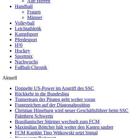
Alte Herren
Handball
Frauen
Männer
Volleyball
Leichtathletik
Kampfsport
Pferdesport
H²0
Hockey
Sportmix
Nachwuchs
Fußball-Chronik
Aktuell
Doppelte US-Power im Angriff des SSC
Rückkehr in die Bundesliga
Trainerteam der Piraten geht weiter voran
Fragezeichen auf der Diagonalposition
Christian Hüneburg wird neuer Geschäftsführer beim SSC
Palmberg Schwerin
Brasilianischer Stürmer wechselt zum FCM
Maximilian Böttcher hält weiter den Kasten sauber
FCM Kapitän Tino Witkowski setzt Signal