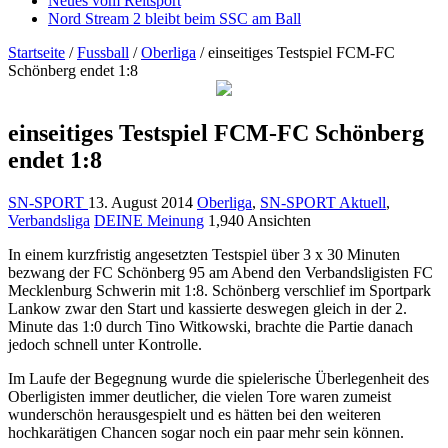
Neues vom Reitsport
Nord Stream 2 bleibt beim SSC am Ball
Startseite
/
Fussball
/
Oberliga
/
einseitiges Testspiel FCM-FC
Schönberg endet 1:8
einseitiges Testspiel FCM-FC Schönberg
endet 1:8
SN-SPORT
13. August 2014
Oberliga
,
SN-SPORT Aktuell
,
Verbandsliga
DEINE Meinung
1,940 Ansichten
In einem kurzfristig angesetzten Testspiel über 3 x 30 Minuten
bezwang der FC Schönberg 95 am Abend den Verbandsligisten FC
Mecklenburg Schwerin mit 1:8. Schönberg verschlief im Sportpark
Lankow zwar den Start und kassierte deswegen gleich in der 2.
Minute das 1:0 durch Tino Witkowski, brachte die Partie danach
jedoch schnell unter Kontrolle.
Im Laufe der Begegnung wurde die spielerische Überlegenheit des
Oberligisten immer deutlicher, die vielen Tore waren zumeist
wunderschön herausgespielt und es hätten bei den weiteren
hochkarätigen Chancen sogar noch ein paar mehr sein können.