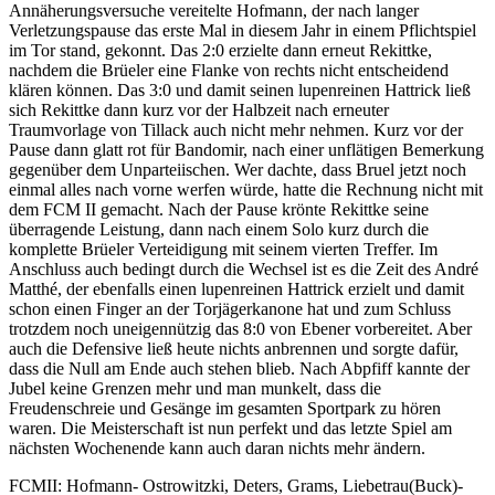
Annäherungsversuche vereitelte Hofmann, der nach langer
Verletzungspause das erste Mal in diesem Jahr in einem Pflichtspiel
im Tor stand, gekonnt. Das 2:0 erzielte dann erneut Rekittke,
nachdem die Brüeler eine Flanke von rechts nicht entscheidend
klären können. Das 3:0 und damit seinen lupenreinen Hattrick ließ
sich Rekittke dann kurz vor der Halbzeit nach erneuter
Traumvorlage von Tillack auch nicht mehr nehmen. Kurz vor der
Pause dann glatt rot für Bandomir, nach einer unflätigen Bemerkung
gegenüber dem Unparteiischen. Wer dachte, dass Bruel jetzt noch
einmal alles nach vorne werfen würde, hatte die Rechnung nicht mit
dem FCM II gemacht. Nach der Pause krönte Rekittke seine
überragende Leistung, dann nach einem Solo kurz durch die
komplette Brüeler Verteidigung mit seinem vierten Treffer. Im
Anschluss auch bedingt durch die Wechsel ist es die Zeit des André
Matthé, der ebenfalls einen lupenreinen Hattrick erzielt und damit
schon einen Finger an der Torjägerkanone hat und zum Schluss
trotzdem noch uneigennützig das 8:0 von Ebener vorbereitet. Aber
auch die Defensive ließ heute nichts anbrennen und sorgte dafür,
dass die Null am Ende auch stehen blieb. Nach Abpfiff kannte der
Jubel keine Grenzen mehr und man munkelt, dass die
Freudenschreie und Gesänge im gesamten Sportpark zu hören
waren. Die Meisterschaft ist nun perfekt und das letzte Spiel am
nächsten Wochenende kann auch daran nichts mehr ändern.
FCMII: Hofmann- Ostrowitzki, Deters, Grams, Liebetrau(Buck)-