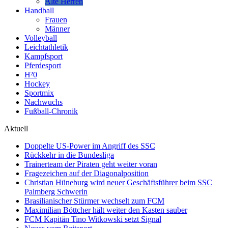
Alte Herren
Handball
Frauen
Männer
Volleyball
Leichtathletik
Kampfsport
Pferdesport
H²0
Hockey
Sportmix
Nachwuchs
Fußball-Chronik
Aktuell
Doppelte US-Power im Angriff des SSC
Rückkehr in die Bundesliga
Trainerteam der Piraten geht weiter voran
Fragezeichen auf der Diagonalposition
Christian Hüneburg wird neuer Geschäftsführer beim SSC
Palmberg Schwerin
Brasilianischer Stürmer wechselt zum FCM
Maximilian Böttcher hält weiter den Kasten sauber
FCM Kapitän Tino Witkowski setzt Signal