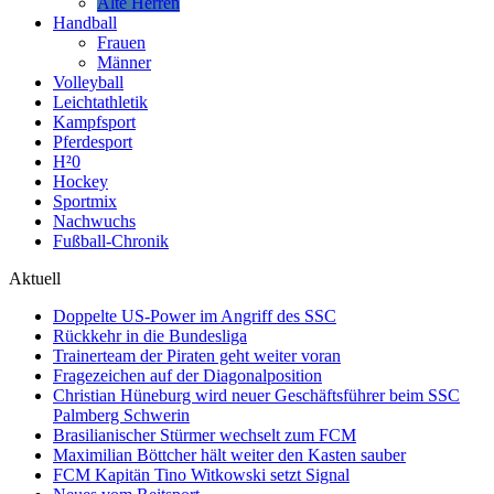
Alte Herren
Handball
Frauen
Männer
Volleyball
Leichtathletik
Kampfsport
Pferdesport
H²0
Hockey
Sportmix
Nachwuchs
Fußball-Chronik
Aktuell
Doppelte US-Power im Angriff des SSC
Rückkehr in die Bundesliga
Trainerteam der Piraten geht weiter voran
Fragezeichen auf der Diagonalposition
Christian Hüneburg wird neuer Geschäftsführer beim SSC
Palmberg Schwerin
Brasilianischer Stürmer wechselt zum FCM
Maximilian Böttcher hält weiter den Kasten sauber
FCM Kapitän Tino Witkowski setzt Signal