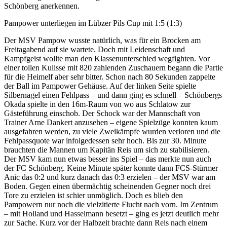
Schönberg anerkennen.
Pampower unterliegen im Lübzer Pils Cup mit 1:5 (1:3)
Der MSV Pampow wusste natürlich, was für ein Brocken am
Freitagabend auf sie wartete. Doch mit Leidenschaft und
Kampfgeist wollte man den Klassenunterschied wegfighten. Vor
einer tollen Kulisse mit 820 zahlenden Zuschauern begann die Partie
für die Heimelf aber sehr bitter. Schon nach 80 Sekunden zappelte
der Ball im Pampower Gehäuse. Auf der linken Seite spielte
Silbernagel eine
n Fehlpass – und dann ging es schnell – Schönbergs
Okada spielte in den 16m-Raum von wo aus Schlatow zur
Gästeführung einschob. Der Schock war der Mannschaft von
Trainer Arne Dankert anzusehen – eigene Spielzüge konnten kaum
ausgefahren werden, zu viele Zweikämpfe wurden verloren und die
Fehlpassquote war infolgedessen sehr hoch. Bis zur 30. Minute
brauchten die Mannen um Kapitän Reis um sich zu stabilisieren.
Der MSV kam nun etwas besser ins Spiel – das merkte nun auch
der FC Schönberg. Keine Minute später konnte dann FCS-Stürmer
Anic das 0:2 und kurz danach das 0:3 erzielen – der MSV war am
Boden. Gegen einen übermächtig scheinenden Gegner noch drei
Tore zu erzielen ist schier unmöglich. Doch es blieb den
Pampowern nur noch die vielzitierte Flucht nach vorn. Im Zentrum
– mit Holland und Hasselmann besetzt – ging es jetzt deutlich mehr
zur Sache. Kurz vor der Halbzeit brachte dann Reis nach einem