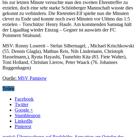
bis zur letzten Minute versuchte man den zweiten Ehrentreffer zu
erzielen, doch eine sehr starke Schönberger Mannschaft wusste dies
gekonnt zu verhindern. Die Rietentiet-Elf spielte nun die Minuten
clever zu Ende und konnte noch zwei Minuten vor Ultimo das 1:5
erzielen – Torschütze: Henry Haufe. Am kommenden Samstag hält
der Ligaalltag wieder Einzug – Gegner ist auswärts der FC
Pommern Stralsund.
MSV: Ronny Losereit – Stefan Silbernagel, , Michael Krischkowski
(55. Dennis Glagla), Mathias Reis, Nils Lindemann, Christoph
Hasselmann,), Ryuta Hayashi, Tsunehito Kita (83. Fiete Walter),
Toni Holland, Christian Lierow, Peter Waack (76. Johannes
Buggenhagen)
Quelle:
MSV Pampow
Teilen
Facebook
Twitter
Google +
Stumbleupon
LinkedIn
Pinterest
zurück
Überraschung auf Paulshöhe, Sensation am Ostufer des