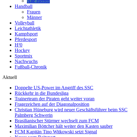
Alte Herren
Handball
Frauen
Männer
Volleyball
Leichtathletik
Kampfsport
Pferdesport
H²0
Hockey
Sportmix
Nachwuchs
Fußball-Chronik
Aktuell
Doppelte US-Power im Angriff des SSC
Rückkehr in die Bundesliga
Trainerteam der Piraten geht weiter voran
Fragezeichen auf der Diagonalposition
Christian Hüneburg wird neuer Geschäftsführer beim SSC
Palmberg Schwerin
Brasilianischer Stürmer wechselt zum FCM
Maximilian Böttcher hält weiter den Kasten sauber
FCM Kapitän Tino Witkowski setzt Signal