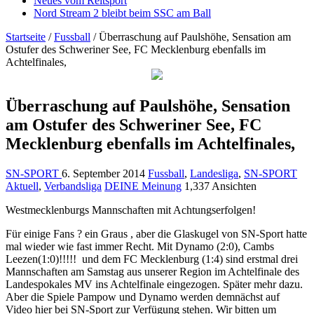
Neues vom Reitsport
Nord Stream 2 bleibt beim SSC am Ball
Startseite
/
Fussball
/
Überraschung auf Paulshöhe, Sensation am
Ostufer des Schweriner See, FC Mecklenburg ebenfalls im
Achtelfinales,
Überraschung auf Paulshöhe, Sensation
am Ostufer des Schweriner See, FC
Mecklenburg ebenfalls im Achtelfinales,
SN-SPORT
6. September 2014
Fussball
,
Landesliga
,
SN-SPORT
Aktuell
,
Verbandsliga
DEINE Meinung
1,337 Ansichten
Westmecklenburgs Mannschaften mit Achtungserfolgen!
Für einige Fans ? ein Graus , aber die Glaskugel von SN-Sport hatte
mal wieder wie fast immer Recht. Mit Dynamo (2:0), Cambs
Leezen(1:0)!!!!! und dem FC Mecklenburg (1:4) sind erstmal drei
Mannschaften am Samstag aus unserer Region im Achtelfinale des
Landespokales MV ins Achtelfinale eingezogen. Später mehr dazu.
Aber die Spiele Pampow und Dynamo werden demnächst auf
Video hier bei SN-Sport zur Verfügung stehen. Wir bitten um