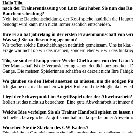
Hallo Tilo,
nach der Trainerentlassung von Lutz Gau haben Sie nun das R
Bauchentscheidung?
Nein keine Bauchentscheidung, der Kopf spielte natürlich die Hauptrol
benötigt wird kann man nicht immer sachlich entscheiden.
Ihre Frau hat jahrelang in der ersten Frauenmannschaft von Grü
Was sagt Sie zu diesem Engagement?
Wir treffen solche Entscheidungen natürlich gemeinsam. Uns ist klar, 
Frage war nicht ob wir das machen, sondern eher wie wir das hinkrie
Tilo, sie sind seit knapp einer Woche Cheftrainer von den Grün
Der Mannschaft ist die Verunsicherung schon deutlich anzumerken. D
Gange. Die meisten Spielerinnen schaffen es derzeit nicht Ihre Fähigk
Wo glauben sie den Hebel ansetzen zu müssen, um die nötigen P
Ich glaube erst mal brauchen wir jetzt Ruhe und die Möglichkeit wied
Liegt der Schwerpunkt im Angriffsspiel oder der Abwehrarbeit?
Isoliert ist das nicht zu betrachten. Eine gute Abwehrarbeit ist immer
Welche Idee verfolgen Sie als Trainer Handball spielen zu lasse
Schneller, beweglicher Angriffshandball mit körperbetonter Abwehrnote
Wo sehen Sie die Stärken des GW Kaders?
Die wichtigen Grundelemente sind alle vorhanden, wir müssen es wiede