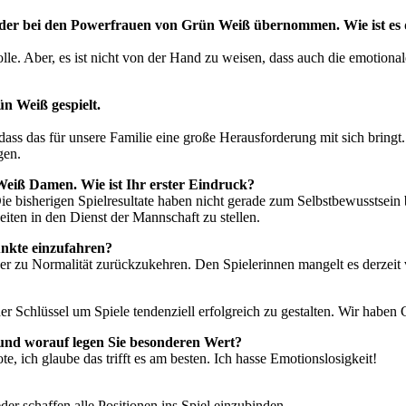
uder bei den Powerfrauen von Grün Weiß übernommen. Wie ist es
le. Aber, es ist nicht von der Hand zu weisen, dass auch die emotionale
n Weiß gespielt.
dass das für unsere Familie eine große Herausforderung mit sich bringt.
gen.
 Weiß Damen. Wie ist Ihr erster Eindruck?
ie bisherigen Spielresultate haben nicht gerade zum Selbstbewusstsei
eiten in den Dienst der Mannschaft zu stellen.
unkte einzufahren?
er zu Normalität zurückzukehren. Den Spielerinnen mangelt es derzeit vo
 der Schlüssel um Spiele tendenziell erfolgreich zu gestalten. Wir habe
n und worauf legen Sie besonderen Wert?
, ich glaube das trifft es am besten. Ich hasse Emotionslosigkeit!
r schaffen alle Positionen ins Spiel einzubinden.