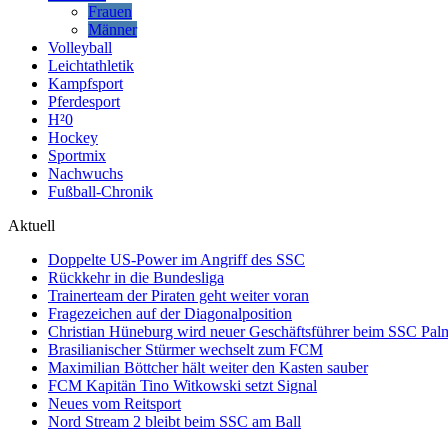
Frauen
Männer
Volleyball
Leichtathletik
Kampfsport
Pferdesport
H²0
Hockey
Sportmix
Nachwuchs
Fußball-Chronik
Aktuell
Doppelte US-Power im Angriff des SSC
Rückkehr in die Bundesliga
Trainerteam der Piraten geht weiter voran
Fragezeichen auf der Diagonalposition
Christian Hüneburg wird neuer Geschäftsführer beim SSC Pa
Brasilianischer Stürmer wechselt zum FCM
Maximilian Böttcher hält weiter den Kasten sauber
FCM Kapitän Tino Witkowski setzt Signal
Neues vom Reitsport
Nord Stream 2 bleibt beim SSC am Ball