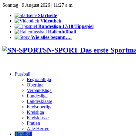
Sonntag , 9 August 2026 | 11:27 a.m.
Startseite
Videothek
Bundesliga 17/18 Tippspiel
Hallenfußball
Wie alles begann….
SN-SPORT Das erste Sportm
Fussball
Regionalliga
Oberliga
Verbandsliga
Landesliga
Landesklasse
Kreisoberliga
Kreisliga
Kreisklasse
Frauen
Alte Herren
Handball