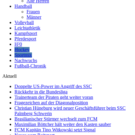
Alte Herren
Handball
Frauen
Männer
Volleyball
Leichtathletik
Kampfsport
Pferdesport
H²0
Hockey
Sportmix
Nachwuchs
Fußball-Chronik
Aktuell
Doppelte US-Power im Angriff des SSC
Rückkehr in die Bundesliga
Trainerteam der Piraten geht weiter voran
Fragezeichen auf der Diagonalposition
Christian Hüneburg wird neuer Geschäftsführer beim SSC
Palmberg Schwerin
Brasilianischer Stürmer wechselt zum FCM
Maximilian Böttcher hält weiter den Kasten sauber
FCM Kapitän Tino Witkowski setzt Signal