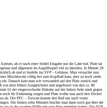
trum, als er nach einer Seidel Eingabe nur die Latte traf. Plate tat
ngenau und allgemein im Angriffsspiel viel zu ideenlos. In Minute 28
lücklich ab und er trudelte ins SVP – Gehäuse. Man versuchte nun
er Mischlewski völlig frei zum Kopfball kam, aber zu hoch zielte.
tig ein. Danach kam man wie verwandelt auf den Platz zurück und
lt von dem frühen Ausgleichstor und angefeuert von den ca. 90
ute 62 der eingewechselte Daleske auf der linken Seite stark gegen
um noch für Entlastung sorgen und Plate wollte nun auch den Deckel
oss ab. Der PFC – Torwart konnte den Ball nur nach vorne
lagen. Die letzten zehn Minuten brachte man dann noch gut über die
die uns in der zweiten Hälfte mit zum Sieg getrieben haben. Der SVP