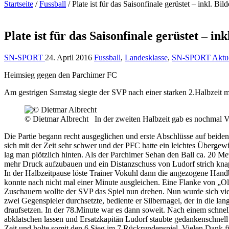
Startseite
/
Fussball
/
Plate ist für das Saisonfinale gerüstet – inkl. Bild
Plate ist für das Saisonfinale gerüstet – ink
SN-SPORT
24. April 2016
Fussball
,
Landesklasse
,
SN-SPORT Aktue
Heimsieg gegen den Parchimer FC
Am gestrigen Samstag siegte der SVP nach einer starken 2.Halbzeit m
© Dietmar Albrecht In der zweiten Halbzeit gab es nochmal V
Die Partie begann recht ausgeglichen und erste Abschlüsse auf beiden 
sich mit der Zeit sehr schwer und der PFC hatte ein leichtes Übergew
lag man plötzlich hinten. Als der Parchimer Sehan den Ball ca. 20 M
mehr Druck aufzubauen und ein Distanzschuss von Ludorf strich knap
In der Halbzeitpause löste Trainer Vokuhl dann die angezogene Hand
konnte nach nicht mal einer Minute ausgleichen. Eine Flanke von „Ol
Zuschauern wollte der SVP das Spiel nun drehen. Nun wurde sich viel
zwei Gegenspieler durchsetzte, bediente er Silbernagel, der in die 
draufsetzen. In der 78.Minute war es dann soweit. Nach einem schne
abklatschen lassen und Ersatzkapitän Ludorf staubte gedankenschnel
Zeit und holte somit den 6.Sieg im 7.Rückrundenspiel. Vielen Dank fü