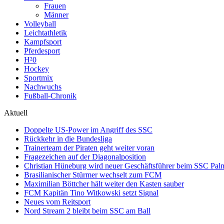
Frauen
Männer
Volleyball
Leichtathletik
Kampfsport
Pferdesport
H²0
Hockey
Sportmix
Nachwuchs
Fußball-Chronik
Aktuell
Doppelte US-Power im Angriff des SSC
Rückkehr in die Bundesliga
Trainerteam der Piraten geht weiter voran
Fragezeichen auf der Diagonalposition
Christian Hüneburg wird neuer Geschäftsführer beim SSC Pa
Brasilianischer Stürmer wechselt zum FCM
Maximilian Böttcher hält weiter den Kasten sauber
FCM Kapitän Tino Witkowski setzt Signal
Neues vom Reitsport
Nord Stream 2 bleibt beim SSC am Ball