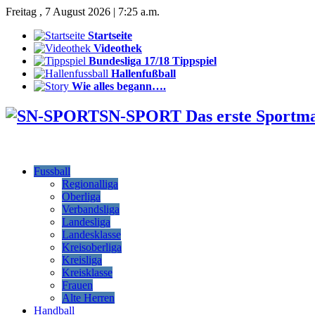
Freitag , 7 August 2026 | 7:25 a.m.
Startseite
Videothek
Bundesliga 17/18 Tippspiel
Hallenfußball
Wie alles begann….
SN-SPORT Das erste Sportm
Fussball
Regionalliga
Oberliga
Verbandsliga
Landesliga
Landesklasse
Kreisoberliga
Kreisliga
Kreisklasse
Frauen
Alte Herren
Handball