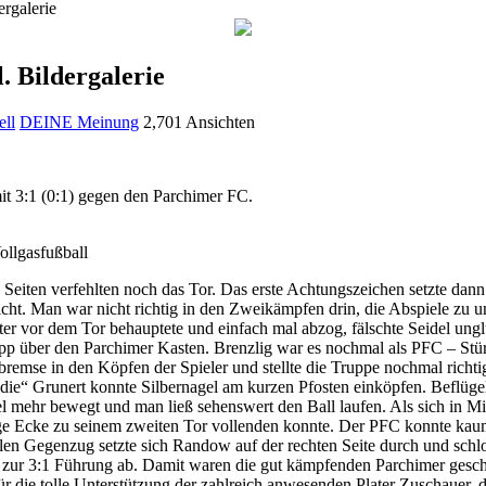
ergalerie
l. Bildergalerie
ll
DEINE Meinung
2,701 Ansichten
it 3:1 (0:1) gegen den Parchimer FC.
ollgasfußball
Seiten verfehlten noch das Tor. Das erste Achtungszeichen setzte dann Au
icht. Man war nicht richtig in den Zweikämpfen drin, die Abspiele zu u
eter vor dem Tor behauptete und einfach mal abzog, fälschte Seidel ung
p über den Parchimer Kasten. Brenzlig war es nochmal als PFC – Stürm
bremse in den Köpfen der Spieler und stellte die Truppe nochmal rich
die“ Grunert konnte Silbernagel am kurzen Pfosten einköpfen. Beflüge
 mehr bewegt und man ließ sehenswert den Ball laufen. Als sich in Min
lange Ecke zu seinem zweiten Tor vollenden konnte. Der PFC konnte ka
llen Gegenzug setzte sich Randow auf der rechten Seite durch und schl
l zur 3:1 Führung ab. Damit waren die gut kämpfenden Parchimer gesch
r die tolle Unterstützung der zahlreich anwesenden Plater Zuschauer, 