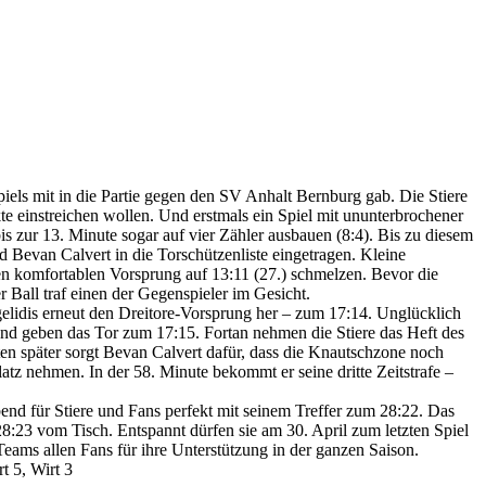
iels mit in die Partie gegen den SV Anhalt Bernburg gab. Die Stiere
e einstreichen wollen. Und erstmals ein Spiel mit ununterbrochener
bis zur 13. Minute sogar auf vier Zähler ausbauen (8:4). Bis zu diesem
 Bevan Calvert in die Torschützenliste eingetragen. Kleine
n komfortablen Vorsprung auf 13:11 (27.) schmelzen. Bevor die
r Ball traf einen der Gegenspieler im Gesicht.
gelidis erneut den Dreitore-Vorsprung her – zum 17:14. Unglücklich
 und geben das Tor zum 17:15. Fortan nehmen die Stiere das Heft des
en später sorgt Bevan Calvert dafür, dass die Knautschzone noch
tz nehmen. In der 58. Minute bekommt er seine dritte Zeitstrafe –
end für Stiere und Fans perfekt mit seinem Treffer zum 28:22. Das
28:23 vom Tisch. Entspannt dürfen sie am 30. April zum letzten Spiel
eams allen Fans für ihre Unterstützung in der ganzen Saison.
t 5, Wirt 3