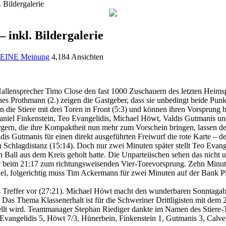
. Bildergalerie
– inkl. Bildergalerie
EINE Meinung
4,184 Ansichten
Hallensprecher Timo Close den fast 1000 Zuschauern des letzten Heimsp
s Prothmann (2.) zeigen die Gastgeber, dass sie unbedingt beide Punkt
en die Stiere mit drei Toren in Front (5:3) und können ihren Vorsprung 
niel Finkenstein, Teo Evangelidis, Michael Höwt, Valdis Gutmanis und
ern, die ihre Kompaktheit nun mehr zum Vorschein bringen, lassen de
is Gutmanis für einen direkt ausgeführten Freiwurf die rote Karte – de
 Schlagdistanz (15:14). Doch nur zwei Minuten später stellt Teo Evan
en Ball aus dem Kreis geholt hatte. Die Unparteiischen sehen das nicht
ute beim 21:17 zum richtungsweisenden Vier-Torevorsprung. Zehn Minut
el, folgerichtig muss Tim Ackermann für zwei Minuten auf der Bank Pla
chs Treffer vor (27:21). Michael Höwt macht den wunderbaren Sonntagab
 Das Thema Klassenerhalt ist für die Schweriner Drittligisten mit dem 
tellt wird. Teammanager Stephan Riediger dankte im Namen des Stiere-T
vangelidis 5, Höwt 7/3, Hünerbein, Finkenstein 1, Gutmanis 3, Calver