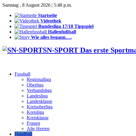
Samstag , 8 August 2026 | 5:48 p.m.
Startseite
Videothek
Bundesliga 17/18 Tippspiel
Hallenfußball
Wie alles begann….
SN-SPORT Das erste Sportm
Fussball
Regionalliga
Oberliga
Verbandsliga
Landesliga
Landesklasse
Kreisoberliga
Kreisliga
Kreisklasse
Frauen
Alte Herren
Handball