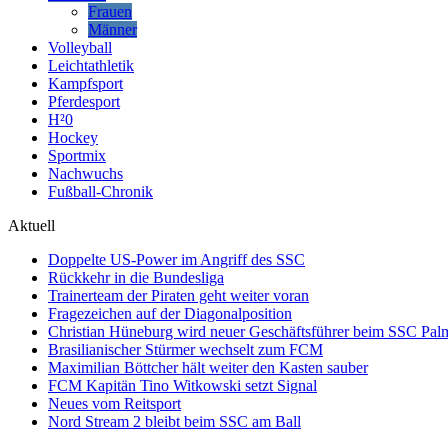
Frauen
Männer
Volleyball
Leichtathletik
Kampfsport
Pferdesport
H²0
Hockey
Sportmix
Nachwuchs
Fußball-Chronik
Aktuell
Doppelte US-Power im Angriff des SSC
Rückkehr in die Bundesliga
Trainerteam der Piraten geht weiter voran
Fragezeichen auf der Diagonalposition
Christian Hüneburg wird neuer Geschäftsführer beim SSC Pa
Brasilianischer Stürmer wechselt zum FCM
Maximilian Böttcher hält weiter den Kasten sauber
FCM Kapitän Tino Witkowski setzt Signal
Neues vom Reitsport
Nord Stream 2 bleibt beim SSC am Ball