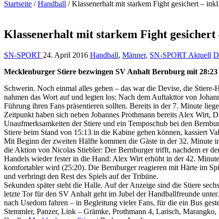
Startseite
/
Handball
/
Klassenerhalt mit starkem Fight gesichert – inkl
Klassenerhalt mit starkem Fight gesichert 
SN-SPORT
24. April 2016
Handball
,
Männer
,
SN-SPORT Aktuell
D
Mecklenburger Stiere bezwingen SV Anhalt Bernburg mit 28:23
Schwerin. Noch einmal alles geben – das war die Devise, die Stiere-
nahmen das Wort auf und legten los: Nach dem Auftakttor von Johanne
Führung ihren Fans präsentieren sollten. Bereits in der 7. Minute lieg
Zeitpunkt haben sich neben Johannes Prothmann bereits Alex Wirt, Da
Unaufmerksamkeiten der Stiere und ein Temposchub bei den Bernburg
Stiere beim Stand von 15:13 in die Kabine gehen können, kassiert Vald
Mit Beginn der zweiten Hälfte kommen die Gäste in der 32. Minute in
die Aktion von Nicolas Stiebler: Der Bernburger trifft, nachdem er d
Handels wieder fester in die Hand: Alex Wirt erhöht in der 42. Min
komfortabler wird (25:20). Die Bernburger reagieren mit Härte im Spi
und verbringt den Rest des Spiels auf der Tribüne.
Sekunden später steht die Halle. Auf der Anzeige sind die Stiere se
letzte Tor für den SV Anhalt geht im Jubel der Handballfreunde unter.
nach Usedom fahren – in Begleitung vieler Fans, für die ein Bus ges
Stemmler, Panzer, Link – Grämke, Prothmann 4, Larisch, Marangko, E