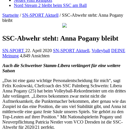
Neues vom Reitsport
Nord Stream 2 bleibt beim SSC am Ball
Startseite
/
SN-SPORT Aktuell
/
SSC-Abwehr steht: Anna Pogany
bleibt
SSC-Abwehr steht: Anna Pogany bleibt
SN-SPORT
22. April 2020
SN-SPORT Aktuell
,
Volleyball
DEINE
Meinung
4,849 Ansichten
Auch die Schweriner Stamm-Libera verlängert für eine weitere
Saison
„Das ist eine ganz wichtige Personalentscheidung für mich“, sagt
Felix Koslowski, Chefcoach des SSC Palmberg Schwerin: Libera
Anna Pogany (25) hat beim Volleyball-Rekordmeister um ein drittes
Jahr verlängert. „Liberos bekommen zwar meist nicht die
Aufmerksamkeit, die Punktemacher bekommen, aber genau wie das
Zuspiel ist das eine Position, die uns viel Stabilität gibt, und Anna ist
mittlerweile eine ganz feste Säule unseres Spiels. Sie gehört zu den
Top-Leuten auf ihrer Position.“ Mit Nationalspielerin Pogany und
Neuverpflichtung Patricia Nestler vom VCO Dresden ist die SSC-
Abwehr für 2020/21 perfekt.