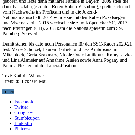
geboren und lebte dann mit ihrer Familie in Bayern. 2009 stieß die
damals 15-Jährige zu den Roten Raben Vilsbiburg, spielte sich dort
vom Nachwuchs ins Profiteam und in die Jugend-
Nationalmannschaft. 2014 wurde sie mit den Raben Pokalsiegerin
und Vizemeisterin. 2015 wechselte sie zum Köpenicker SC, 2017
nach Pfeffingen (CH). 2018 kam die Nationalspielerin zum SSC
Palmberg Schwerin.
Damit stehen bis dato neun Personalien für den SSC-Kader 2020/21
fest: Marie Schölzel, Lauren Barfield und Lea Ambrosius im
Mittelblock, Gréta Szakmáry, Nicole Oude Luttikhuis, Romy Jatzko
und Lina Alsmeier auf Annahme-Außen sowie Anna Pogany und
Patricia Nestler auf der Libera-Position.
Text: Kathrin Wittwer
Titelbild: Eckhard Mai,
Teilen
Facebook
Twitter
Google +
Stumbleupon
LinkedIn
Pinterest