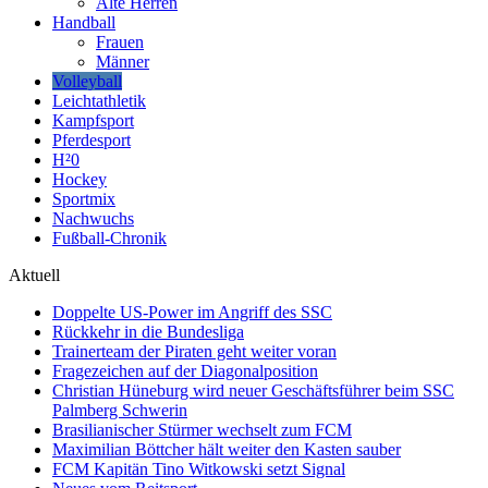
Alte Herren
Handball
Frauen
Männer
Volleyball
Leichtathletik
Kampfsport
Pferdesport
H²0
Hockey
Sportmix
Nachwuchs
Fußball-Chronik
Aktuell
Doppelte US-Power im Angriff des SSC
Rückkehr in die Bundesliga
Trainerteam der Piraten geht weiter voran
Fragezeichen auf der Diagonalposition
Christian Hüneburg wird neuer Geschäftsführer beim SSC
Palmberg Schwerin
Brasilianischer Stürmer wechselt zum FCM
Maximilian Böttcher hält weiter den Kasten sauber
FCM Kapitän Tino Witkowski setzt Signal