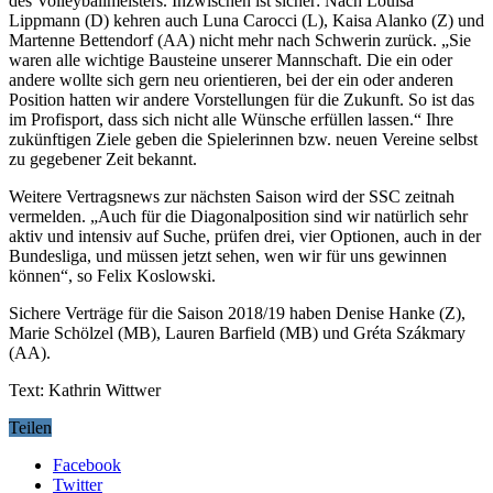
des Volleyballmeisters. Inzwischen ist sicher: Nach Louisa
Lippmann (D) kehren auch Luna Carocci (L), Kaisa Alanko (Z) und
Martenne Bettendorf (AA) nicht mehr nach Schwerin zurück. „Sie
waren alle wichtige Bausteine unserer Mannschaft. Die ein oder
andere wollte sich gern neu orientieren, bei der ein oder anderen
Position hatten wir andere Vorstellungen für die Zukunft. So ist das
im Profisport, dass sich nicht alle Wünsche erfüllen lassen.“ Ihre
zukünftigen Ziele geben die Spielerinnen bzw. neuen Vereine selbst
zu gegebener Zeit bekannt.
Weitere Vertragsnews zur nächsten Saison wird der SSC zeitnah
vermelden. „Auch für die Diagonalposition sind wir natürlich sehr
aktiv und intensiv auf Suche, prüfen drei, vier Optionen, auch in der
Bundesliga, und müssen jetzt sehen, wen wir für uns gewinnen
können“, so Felix Koslowski.
Sichere Verträge für die Saison 2018/19 haben Denise Hanke (Z),
Marie Schölzel (MB), Lauren Barfield (MB) und Gréta Szákmary
(AA).
Text: Kathrin Wittwer
Teilen
Facebook
Twitter