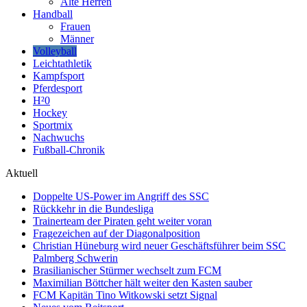
Alte Herren
Handball
Frauen
Männer
Volleyball
Leichtathletik
Kampfsport
Pferdesport
H²0
Hockey
Sportmix
Nachwuchs
Fußball-Chronik
Aktuell
Doppelte US-Power im Angriff des SSC
Rückkehr in die Bundesliga
Trainerteam der Piraten geht weiter voran
Fragezeichen auf der Diagonalposition
Christian Hüneburg wird neuer Geschäftsführer beim SSC
Palmberg Schwerin
Brasilianischer Stürmer wechselt zum FCM
Maximilian Böttcher hält weiter den Kasten sauber
FCM Kapitän Tino Witkowski setzt Signal