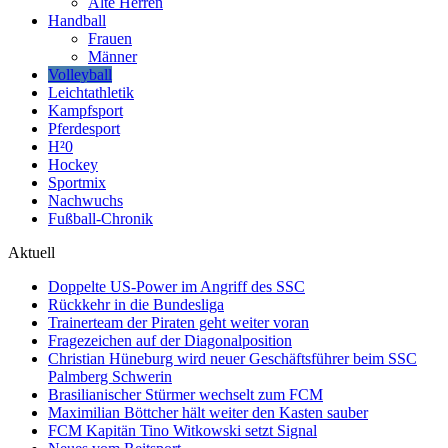
Alte Herren
Handball
Frauen
Männer
Volleyball
Leichtathletik
Kampfsport
Pferdesport
H²0
Hockey
Sportmix
Nachwuchs
Fußball-Chronik
Aktuell
Doppelte US-Power im Angriff des SSC
Rückkehr in die Bundesliga
Trainerteam der Piraten geht weiter voran
Fragezeichen auf der Diagonalposition
Christian Hüneburg wird neuer Geschäftsführer beim SSC
Palmberg Schwerin
Brasilianischer Stürmer wechselt zum FCM
Maximilian Böttcher hält weiter den Kasten sauber
FCM Kapitän Tino Witkowski setzt Signal