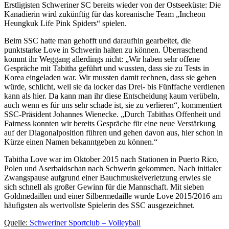
Erstligisten Schweriner SC bereits wieder von der Ostseeküste: Die
Kanadierin wird zukünftig für das koreanische Team „Incheon
Heungkuk Life Pink Spiders“ spielen.
Beim SSC hatte man gehofft und daraufhin gearbeitet, die
punktstarke Love in Schwerin halten zu können. Überraschend
kommt ihr Weggang allerdings nicht: „Wir haben sehr offene
Gespräche mit Tabitha geführt und wussten, dass sie zu Tests in
Korea eingeladen war. Wir mussten damit rechnen, dass sie gehen
würde, schlicht, weil sie da locker das Drei- bis Fünffache verdienen
kann als hier. Da kann man ihr diese Entscheidung kaum verübeln,
auch wenn es für uns sehr schade ist, sie zu verlieren“, kommentiert
SSC-Präsident Johannes Wienecke. „Durch Tabithas Offenheit und
Fairness konnten wir bereits Gespräche für eine neue Verstärkung
auf der Diagonalposition führen und gehen davon aus, hier schon in
Kürze einen Namen bekanntgeben zu können.“
Tabitha Love war im Oktober 2015 nach Stationen in Puerto Rico,
Polen und Aserbaidschan nach Schwerin gekommen. Nach initialer
Zwangspause aufgrund einer Bauchmuskelverletzung erwies sie
sich schnell als großer Gewinn für die Mannschaft. Mit sieben
Goldmedaillen und einer Silbermedaille wurde Love 2015/2016 am
häufigsten als wertvollste Spielerin des SSC ausgezeichnet.
Quelle:
Schweriner Sportclub – Volleyball