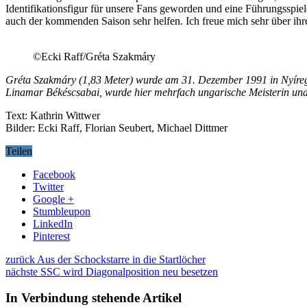
Identifikationsfigur für unsere Fans geworden und eine Führungsspiel
auch der kommenden Saison sehr helfen. Ich freue mich sehr über ihren 
©Ecki Raff/Gréta Szakmáry
Gréta Szakmáry (1,83 Meter) wurde am 31. Dezember 1991 in Nyíregy
Linamar Békéscsabai, wurde hier mehrfach ungarische Meisterin und P
Text: Kathrin Wittwer
Bilder: Ecki Raff, Florian Seubert, Michael Dittmer
Teilen
Facebook
Twitter
Google +
Stumbleupon
LinkedIn
Pinterest
zurück
Aus der Schockstarre in die Startlöcher
nächste
SSC wird Diagonalposition neu besetzen
In Verbindung stehende Artikel