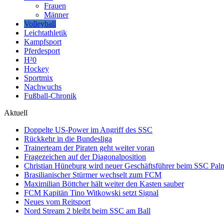
Frauen
Männer
Volleyball
Leichtathletik
Kampfsport
Pferdesport
H²0
Hockey
Sportmix
Nachwuchs
Fußball-Chronik
Aktuell
Doppelte US-Power im Angriff des SSC
Rückkehr in die Bundesliga
Trainerteam der Piraten geht weiter voran
Fragezeichen auf der Diagonalposition
Christian Hüneburg wird neuer Geschäftsführer beim SSC Pa
Brasilianischer Stürmer wechselt zum FCM
Maximilian Böttcher hält weiter den Kasten sauber
FCM Kapitän Tino Witkowski setzt Signal
Neues vom Reitsport
Nord Stream 2 bleibt beim SSC am Ball