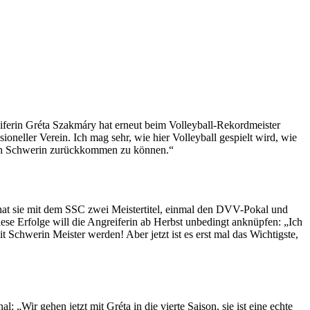
iferin Gréta Szakmáry hat erneut beim Volleyball-Rekordmeister
ioneller Verein. Ich mag sehr, wie hier Volleyball gespielt wird, wie
 nach Schwerin zurückkommen zu können.“
hat sie mit dem SSC zwei Meistertitel, einmal den DVV-Pokal und
ese Erfolge will die Angreiferin ab Herbst unbedingt anknüpfen: „Ich
 Schwerin Meister werden! Aber jetzt ist es erst mal das Wichtigste,
 „Wir gehen jetzt mit Gréta in die vierte Saison, sie ist eine echte