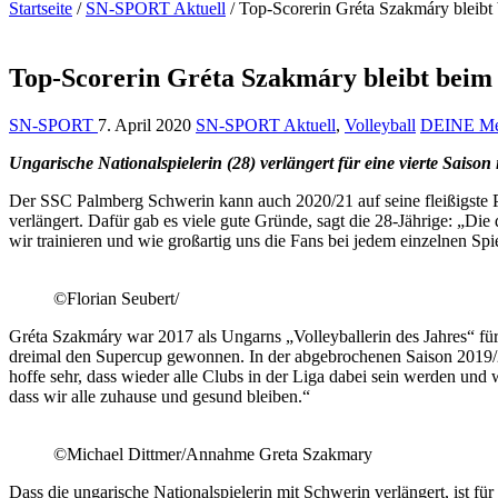
Startseite
/
SN-SPORT Aktuell
/
Top-Scorerin Gréta Szakmáry bleib
Top-Scorerin Gréta Szakmáry bleibt beim
SN-SPORT
7. April 2020
SN-SPORT Aktuell
,
Volleyball
DEINE Me
Ungarische Nationalspielerin (28) verlängert für eine vierte Saison
Der SSC Palmberg Schwerin kann auch 2020/21 auf seine fleißigste P
verlängert. Dafür gab es viele gute Gründe, sagt die 28-Jährige: „Die 
wir trainieren und wie großartig uns die Fans bei jedem einzelnen S
©Florian Seubert/
Gréta Szakmáry war 2017 als Ungarns „Volleyballerin des Jahres“ fü
dreimal den Supercup gewonnen. In der abgebrochenen Saison 2019/20 
hoffe sehr, dass wieder alle Clubs in der Liga dabei sein werden und 
dass wir alle zuhause und gesund bleiben.“
©Michael Dittmer/Annahme Greta Szakmary
Dass die ungarische Nationalspielerin mit Schwerin verlängert, ist für