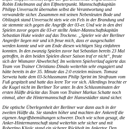
Robin Enkelmann auf den Elfmeterpunkt. Mannschaftskapitän
Philipp Unversucht übernahm selbst die Verantwortung und
verwandelte sicher. Zusammen mit seinen Nebenleuten Bode und
Oblizajek stand Unversucht stets wie ein Fels in der Brandung und
sie stemmte sich gegen die Angriffe der 03-er. Und wie in den drei
Spielen zuvor gegen die 03-er stellte Anker-Mannschaftskapitän
Sebastian Huke wieder auf das Trockene. „Spieler wie der Berliner
Angreifer liegen mir und ich freue mich, dass er ausgeschaltet
werden konnte und wir am Ende diesen wichtigen Sieg einfahren
konnten. In den zwanzig Spielen zuvor hat Sebastian bereits 23 Mal
getroffen, in den beiden Spielen dieser Saison traf er nicht“, freute
sich der Wismarer Abwehrchef. Im weiteren Spielverlauf agierte das
Team von Trainer Christiano Dinalo weiterhin sehr engagiert und
hätte bereits in der 35. Minute das 2:0 erzielen müssen. Tomasz
Serweta hatte dem 03-Schlussmann Philip Sprint im Strafraum vom
Fuß gespitzelt und hatte das leere Tor vor sich. Allerdings brachte er
die Kugel nicht im Berliner Tor unter. In den Schlussminuten der
ersten Hälfte drückte das Team von Trainer Markus Schatte noch
einmal, aber die Hintermannschaft der Hansestädter stand sicher.
Die optische Überlegenheit der Berliner war dann auch in der
zweiten Hälfte da. Sie standen höher und machten der Ankerelf die
eigenen Angriffsbemühungen schwerer. Doch wie schon gesagt, die
Anker-Hintermannschaft stand weiterhin sehr sicher und mit
Robertino Kljajic stand ein sicherer Rückhalt im Ankertor. Den