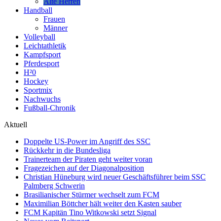
Alte Herren
Handball
Frauen
Männer
Volleyball
Leichtathletik
Kampfsport
Pferdesport
H²0
Hockey
Sportmix
Nachwuchs
Fußball-Chronik
Aktuell
Doppelte US-Power im Angriff des SSC
Rückkehr in die Bundesliga
Trainerteam der Piraten geht weiter voran
Fragezeichen auf der Diagonalposition
Christian Hüneburg wird neuer Geschäftsführer beim SSC
Palmberg Schwerin
Brasilianischer Stürmer wechselt zum FCM
Maximilian Böttcher hält weiter den Kasten sauber
FCM Kapitän Tino Witkowski setzt Signal