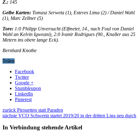
Z.:
145
Gelbe Karten:
Tomasz Serweta (1), Esteves Lima (2) / Daniel Wahl
(1), Marc Zellner (5)
Tore:
1:0 Philipp Unversucht (Elfmeter, 14., nach Foul von Daniel
Wahl an Kelvin Igweani), 2:0 Ivanir Rodrigues (90., Knaller aus 25
Metern ins obere lange Eck).
Bernhard Knothe
Teilen
Facebook
Twitter
Google +
Stumbleupon
LinkedIn
Pinterest
zurück
Pirouetten statt Paraden
nächste
VCO Schwerin startet 2019/20 in der dritten Liga neu durch
In Verbindung stehende Artikel