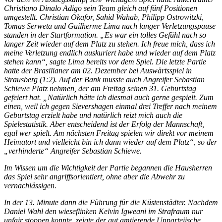
Christiano Dinalo Adigo sein Team gleich auf fünf Positionen
umgestellt. Christian Okafor, Sahid Wahab, Philipp Ostrowitzki,
Tomas Serweta und Guilherme Lima nach langer Verletzungspause
standen in der Startformation. „Es war ein tolles Gefühl nach so
langer Zeit wieder auf dem Platz zu stehen. Ich freue mich, dass ich
meine Verletzung endlich auskuriert habe und wieder auf dem Platz
stehen kann“, sagte Lima bereits vor dem Spiel. Die letzte Partie
hatte der Brasilianer am 02. Dezember bei Auswärtsspiel in
Strausberg (1:2). Auf der Bank musste auch Angreifer Sebastian
Schiewe Platz nehmen, der am Freitag seinen 31. Geburtstag
gefeiert hat. „Natürlich hätte ich diesmal auch gerne gespielt. Zum
einen, weil ich gegen Sievershagen einmal drei Treffer nach meinem
Geburtstag erzielt habe und natürlich reizt mich auch die
Spielestatistik. Aber entscheidend ist der Erfolg der Mannschaft,
egal wer spielt. Am nächsten Freitag spielen wir direkt vor meinem
Heimatort und vielleicht bin ich dann wieder auf dem Platz“, so der
„verhinderte“ Angreifer Sebastian Schiewe.
Im Wissen um die Wichtigkeit der Partie begannen die Hausherren
das Spiel sehr angriffsorientiert, ohne aber die Abwehr zu
vernachlässigen.
In der 13. Minute dann die Führung für die Küstenstädter. Nachdem
Daniel Wahl den wieseflinken Kelvin Igweani im Strafraum nur
unfair stoppen konnte, zeigte der gut amtierende Unparteiische