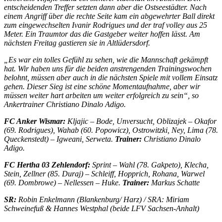
entscheidenden Treffer setzten dann aber die Ostseestädter. Nach
einem Angriff über die rechte Seite kam ein abgewehrter Ball direkt
zum eingewechselten Ivanir Rodrigues und der traf volley aus 25
Meter. Ein Traumtor das die Gastgeber weiter hoffen lässt. Am
nächsten Freitag gastieren sie in Altlüdersdorf.
„Es war ein tolles Gefühl zu sehen, wie die Mannschaft gekämpft
hat. Wir haben uns für die beiden anstrengenden Trainingswochen
belohnt, müssen aber auch in die nächsten Spiele mit vollem Einsatz
gehen. Dieser Sieg ist eine schöne Momentaufnahme, aber wir
müssen weiter hart arbeiten um weiter erfolgreich zu sein“, so
Ankertrainer Christiano Dinalo Adigo.
FC Anker Wismar:
Kljajic – Bode, Unversucht, Oblizajek – Okafor
(69. Rodrigues), Wahab (60. Popowicz), Ostrowitzki, Ney, Lima (78.
Queckenstedt) – Igweani, Serweta.
Trainer:
Christiano Dinalo
Adigo.
FC Hertha 03 Zehlendorf:
Sprint – Wahl (78. Gakpeto), Klecha,
Stein, Zellner (85. Duraj) – Schleiff, Hopprich, Rohana, Warwel
(69. Dombrowe) – Nellessen – Huke.
Trainer:
Markus Schatte
SR:
Robin Enkelmann (Blankenburg/ Harz) / SRA: Miriam
Schweinefuß & Hannes Westphal (beide LFV Sachsen-Anhalt)