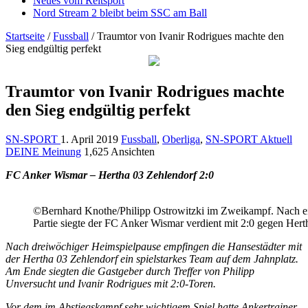
Neues vom Reitsport
Nord Stream 2 bleibt beim SSC am Ball
Startseite
/
Fussball
/
Traumtor von Ivanir Rodrigues machte den
Sieg endgültig perfekt
Traumtor von Ivanir Rodrigues machte
den Sieg endgültig perfekt
SN-SPORT
1. April 2019
Fussball
,
Oberliga
,
SN-SPORT Aktuell
DEINE Meinung
1,625 Ansichten
FC Anker Wismar – Hertha 03 Zehlendorf 2:0
©Bernhard Knothe/Philipp Ostrowitzki im Zweikampf. Nach ei
Partie siegte der FC Anker Wismar verdient mit 2:0 gegen Her
Nach dreiwöchiger Heimspielpause empfingen die Hansestädter mit
der Hertha 03 Zehlendorf ein spielstarkes Team auf dem Jahnplatz.
Am Ende siegten die Gastgeber durch Treffer von Philipp
Unversucht und Ivanir Rodrigues mit 2:0-Toren.
Vor dem im Abstiegskampf sehr wichtigem Spiel hatte Ankertrainer