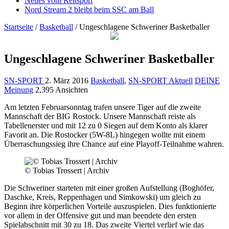
Neues vom Reitsport
Nord Stream 2 bleibt beim SSC am Ball
Startseite
/
Basketball
/
Ungeschlagene Schweriner Basketballer
Ungeschlagene Schweriner Basketballer
SN-SPORT
2. März 2016
Basketball
,
SN-SPORT Aktuell
DEINE
Meinung
2,395 Ansichten
Am letzten Februarsonntag trafen unsere Tiger auf die zweite
Mannschaft der BIG Rostock. Unsere Mannschaft reiste als
Tabellenerster und mit 12 zu 0 Siegen auf dem Konto als klarer
Favorit an. Die Rostocker (5W-8L) hingegen wollte mit einem
Überraschungssieg ihre Chance auf eine Playoff-Teilnahme wahren.
© Tobias Trossert | Archiv
Die Schweriner starteten mit einer großen Aufstellung (Boghöfer,
Daschke, Kreis, Reppenhagen und Simkowski) um gleich zu
Beginn ihre körperlichen Vorteile auszuspielen. Dies
funktionierte
vor allem in der Offensive gut und man beendete den ersten
Spielabschnitt mit 30 zu 18. Das zweite Viertel verlief wie das