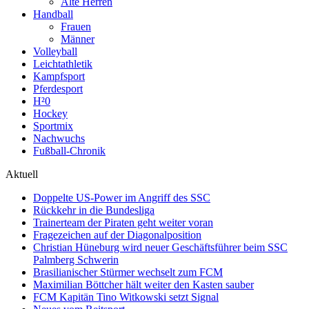
Alte Herren
Handball
Frauen
Männer
Volleyball
Leichtathletik
Kampfsport
Pferdesport
H²0
Hockey
Sportmix
Nachwuchs
Fußball-Chronik
Aktuell
Doppelte US-Power im Angriff des SSC
Rückkehr in die Bundesliga
Trainerteam der Piraten geht weiter voran
Fragezeichen auf der Diagonalposition
Christian Hüneburg wird neuer Geschäftsführer beim SSC
Palmberg Schwerin
Brasilianischer Stürmer wechselt zum FCM
Maximilian Böttcher hält weiter den Kasten sauber
FCM Kapitän Tino Witkowski setzt Signal