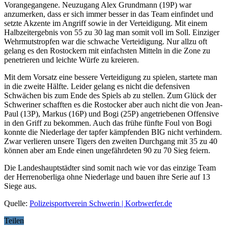
Vorangegangene. Neuzugang Alex Grundmann (19P) war
anzumerken, dass er sich immer besser in das Team einfindet und
setzte Akzente im Angriff sowie in der Verteidigung. Mit einem
Halbzeitergebnis von 55 zu 30 lag man somit voll im Soll. Einziger
Wehrmutstropfen war die schwache Verteidigung. Nur allzu oft
gelang es den Rostockern mit einfachsten Mitteln in die Zone zu
penetrieren und leichte Würfe zu kreieren.
Mit dem Vorsatz eine bessere Verteidigung zu spielen, startete man
in die zweite Hälfte. Leider gelang es nicht die defensiven
Schwächen bis zum Ende des Spiels ab zu stellen. Zum Glück der
Schweriner schafften es die Rostocker aber auch nicht die von Jean-
Paul (13P), Markus (16P) und Bogi (25P) angetriebenen Offensive
in den Griff zu bekommen. Auch das frühe fünfte Foul von Bogi
konnte die Niederlage der tapfer kämpfenden BIG nicht verhindern.
Zwar verlieren unsere Tigers den zweiten Durchgang mit 35 zu 40
können aber am Ende einen ungefährdeten 90 zu 70 Sieg feiern.
Die Landeshauptstädter sind somit nach wie vor das einzige Team
der Herrenoberliga ohne Niederlage und bauen ihre Serie auf 13
Siege aus.
Quelle:
Polizeisportverein Schwerin | Korbwerfer.de
Teilen