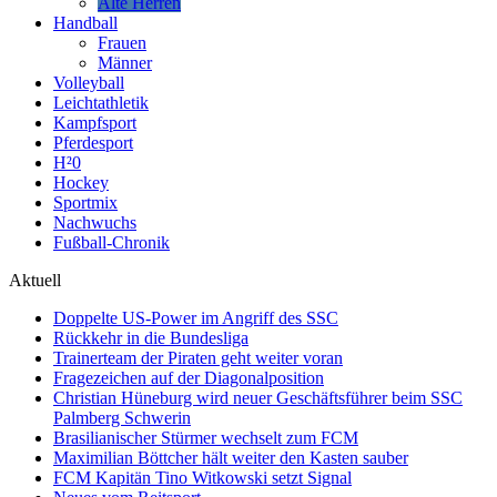
Alte Herren
Handball
Frauen
Männer
Volleyball
Leichtathletik
Kampfsport
Pferdesport
H²0
Hockey
Sportmix
Nachwuchs
Fußball-Chronik
Aktuell
Doppelte US-Power im Angriff des SSC
Rückkehr in die Bundesliga
Trainerteam der Piraten geht weiter voran
Fragezeichen auf der Diagonalposition
Christian Hüneburg wird neuer Geschäftsführer beim SSC
Palmberg Schwerin
Brasilianischer Stürmer wechselt zum FCM
Maximilian Böttcher hält weiter den Kasten sauber
FCM Kapitän Tino Witkowski setzt Signal