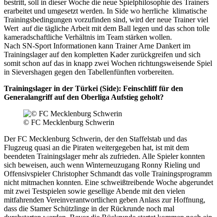
bestritt, soll in dieser Woche die neue Spielphilosophie des Trainers
erarbeitet und umgesetzt werden. In Side wo herrliche klimatische
Trainingsbedingungen vorzufinden sind, wird der neue Trainer viel
Wert auf die tägliche Arbeit mit dem Ball legen und das schon tolle
kameradschaftliche Verhältnis im Team stärken wollen.
Nach SN-Sport Informationen kann Trainer Arne Dankert im
Trainingslager auf den kompletten Kader zurückgreifen und sich
somit schon auf das in knapp zwei Wochen richtungsweisende Spiel
in Sievershagen gegen den Tabellenfünften vorbereiten.
Trainingslager in der Türkei (Side): Feinschliff für den
Generalangriff auf den Oberliga Aufstieg geholt?
© FC Mecklenburg Schwerin
Der FC Mecklenburg Schwerin, der den Staffelstab und das
Flugzeug quasi an die Piraten weitergegeben hat, ist mit dem
beendeten Trainingslager mehr als zufrieden. Alle Spieler konnten
sich beweisen, auch wenn Winterneuzugang Ronny Rieling und
Offensivspieler Christopher Schmandt das volle Trainingsprogramm
nicht mitmachen konnten. Eine schweißtreibende Woche abgerundet
mit zwei Testspielen sowie gesellige Abende mit den vielen
mitfahrenden Vereinverantwortlichen geben Anlass zur Hoffnung,
dass die Stamer Schützlinge in der Rückrunde noch mal