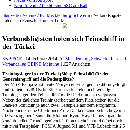
Neues vom Reitsport
Nord Stream 2 bleibt beim SSC am Ball
Startseite
/
Vereine
/
FC Mecklenburg-Schwerin
/
Verbandsligisten
holen sich Feinschliff in der Türkei
Verbandsligisten holen sich Feinschliff in
der Türkei
SN-SPORT
14. Februar 2014
FC Mecklenburg-Schwerin
,
Fussball
,
Verbandsliga
DEINE Meinung
1,627 Ansichten
Trainingslager in der Türkei (Side): Feinschliff für den
Generalangriff auf die Podestplätze?
Der MSV Pampow ist heute Morgen einer langen Tradition gefolgt
und startete ins türkische Side, um sich in einem einwöchigen
Trainingslager den Feinschliff für die Rückrunde zu verpassen.
Neben der täglichen Trainingsarbeit auf dem Platz stehen für die
Dankert Schützlinge auch zwei Testspiele auf dem Programm.
Nachdem der neue Cheftrainer Arne Dankert seine Schützlinge um
die Neuzugänge Tsunehito Kita und Ryuta Hayashi aus Japan im
konditionellen Grundlagenbereich fit gemacht hat und dabei noch
mit zwei Testspielen FCM A-Jugend 5:1 und VFB Lübeck mit 2:5