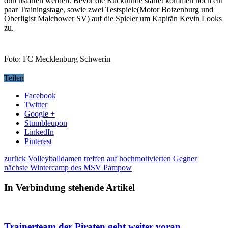
durchstarten werden. Bevor die Rückrunde startet kommen noch ein
paar Trainingstage, sowie zwei Testspiele(Motor Boizenburg und
Oberligist Malchower SV) auf die Spieler um Kapitän Kevin Looks
zu.
Foto: FC Mecklenburg Schwerin
Teilen
Facebook
Twitter
Google +
Stumbleupon
LinkedIn
Pinterest
zurück
Volleyballdamen treffen auf hochmotivierten Gegner
nächste
Wintercamp des MSV Pampow
In Verbindung stehende Artikel
Trainerteam der Piraten geht weiter voran