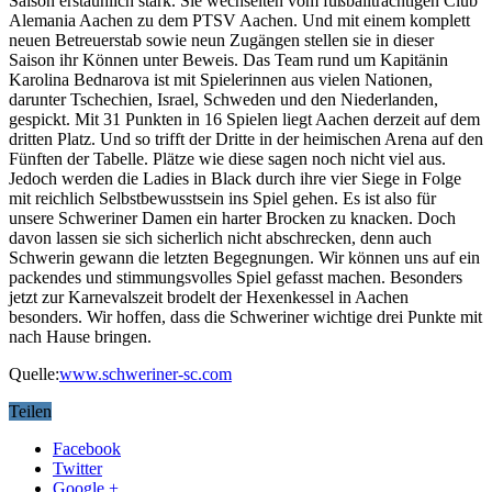
Saison erstaunlich stark. Sie wechselten vom fußballträchtigen Club
Alemania Aachen zu dem PTSV Aachen. Und mit einem komplett
neuen Betreuerstab sowie neun Zugängen stellen sie in dieser
Saison ihr Können unter Beweis. Das Team rund um Kapitänin
Karolina Bednarova ist mit Spielerinnen aus vielen Nationen,
darunter Tschechien, Israel, Schweden und den Niederlanden,
gespickt. Mit 31 Punkten in 16 Spielen liegt Aachen derzeit auf dem
dritten Platz. Und so trifft der Dritte in der heimischen Arena auf den
Fünften der Tabelle. Plätze wie diese sagen noch nicht viel aus.
Jedoch werden die Ladies in Black durch ihre vier Siege in Folge
mit reichlich Selbstbewusstsein ins Spiel gehen. Es ist also für
unsere Schweriner Damen ein harter Brocken zu knacken. Doch
davon lassen sie sich sicherlich nicht abschrecken, denn auch
Schwerin gewann die letzten Begegnungen. Wir können uns auf ein
packendes und stimmungsvolles Spiel gefasst machen. Besonders
jetzt zur Karnevalszeit brodelt der Hexenkessel in Aachen
besonders. Wir hoffen, dass die Schweriner wichtige drei Punkte mit
nach Hause bringen.
Quelle:
www.schweriner-sc.com
Teilen
Facebook
Twitter
Google +