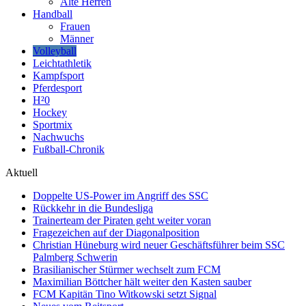
Alte Herren
Handball
Frauen
Männer
Volleyball
Leichtathletik
Kampfsport
Pferdesport
H²0
Hockey
Sportmix
Nachwuchs
Fußball-Chronik
Aktuell
Doppelte US-Power im Angriff des SSC
Rückkehr in die Bundesliga
Trainerteam der Piraten geht weiter voran
Fragezeichen auf der Diagonalposition
Christian Hüneburg wird neuer Geschäftsführer beim SSC
Palmberg Schwerin
Brasilianischer Stürmer wechselt zum FCM
Maximilian Böttcher hält weiter den Kasten sauber
FCM Kapitän Tino Witkowski setzt Signal