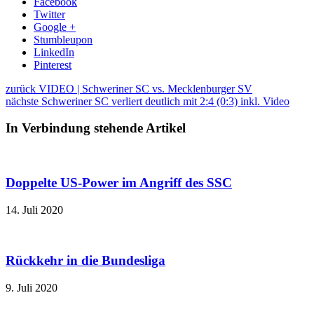
Facebook
Twitter
Google +
Stumbleupon
LinkedIn
Pinterest
zurück
VIDEO | Schweriner SC vs. Mecklenburger SV
nächste
Schweriner SC verliert deutlich mit 2:4 (0:3) inkl. Video
In Verbindung stehende Artikel
Doppelte US-Power im Angriff des SSC
14. Juli 2020
Rückkehr in die Bundesliga
9. Juli 2020