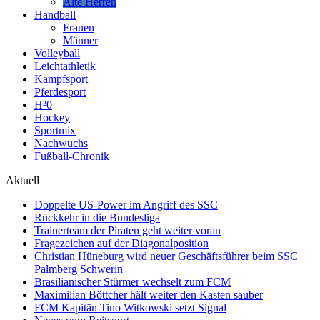
Alte Herren
Handball
Frauen
Männer
Volleyball
Leichtathletik
Kampfsport
Pferdesport
H²0
Hockey
Sportmix
Nachwuchs
Fußball-Chronik
Aktuell
Doppelte US-Power im Angriff des SSC
Rückkehr in die Bundesliga
Trainerteam der Piraten geht weiter voran
Fragezeichen auf der Diagonalposition
Christian Hüneburg wird neuer Geschäftsführer beim SSC
Palmberg Schwerin
Brasilianischer Stürmer wechselt zum FCM
Maximilian Böttcher hält weiter den Kasten sauber
FCM Kapitän Tino Witkowski setzt Signal