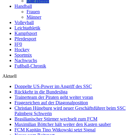
Alte Herren
Handball
Frauen
Männer
Volleyball
Leichtathletik
Kampfsport
Pferdesport
H²0
Hockey
Sportmix
Nachwuchs
Fußball-Chronik
Aktuell
Doppelte US-Power im Angriff des SSC
Rückkehr in die Bundesliga
Trainerteam der Piraten geht weiter voran
Fragezeichen auf der Diagonalposition
Christian Hüneburg wird neuer Geschäftsführer beim SSC
Palmberg Schwerin
Brasilianischer Stürmer wechselt zum FCM
Maximilian Böttcher hält weiter den Kasten sauber
FCM Kapitän Tino Witkowski setzt Signal