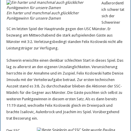
Neues vom Reitsport
Außerordentl
ich schwer tat
Nord Stream 2 bleibt beim SSC am Ball
Ein harter und manchmal auch glücklicher
sich der
Punktgewinn für unsere Damen
Schweriner
SC im letzten Spiel der Hauptrunde gegen den USC Münster. Er
bezwang am Mittwochabend die stark aufspielenden Gäste aus
Münster mit 3:2. Verletzungsbedingt standen Felix Koslowski nicht alle
Leistungsträger zur Verfügung.
Schwerin erwischte einen denkbar schlechten Start in dieses Spiel. Das
lag zu allererst an den eigenen Unzulänglichkeiten. Verunsicherung
herrschte in der Annahme und im Zuspiel. Felix Koslowski hatte Denise
Imoudu mit der Verteileraufgabe betraut. Zur ersten technischen
Auszeit stand es 3:8. Zu durchschaubar blieben die Aktionen der SSC-
Mädels für die Gegner aus Münster. Die Gäste puschten sich selbst zu
weiteren Punktgewinnen in diesem ersten Satz. Als es dann bereits
11:19 stand, wechselte Felix Koslowski gleich im Dreierpack und
brachte Isailovic, Aulenbrock und Joachim ins Spiel. Vorübergehend
trat Besserung ein.
Der SSC