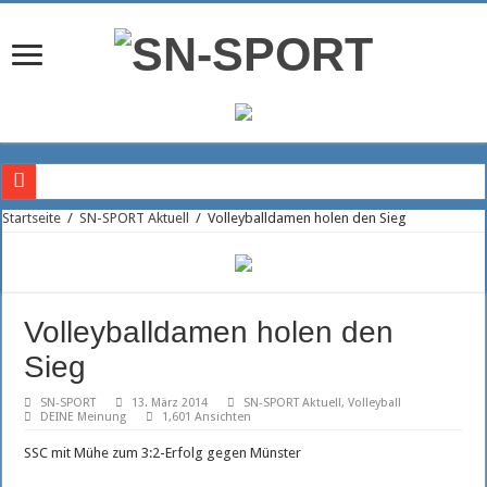
Doppelte US-Power im Angriff des SSC
Startseite
/
SN-SPORT Aktuell
/
Volleyballdamen holen den Sieg
Rückkehr in die Bundesliga
Trainerteam der Piraten geht weiter voran
Fragezeichen auf der Diagonalposition
Volleyballdamen holen den
Christian Hüneburg wird neuer Geschäftsführer beim SSC Palmberg Schwerin
Sieg
Brasilianischer Stürmer wechselt zum FCM
SN-SPORT
13. März 2014
SN-SPORT Aktuell
,
Volleyball
DEINE Meinung
1,601 Ansichten
Maximilian Böttcher hält weiter den Kasten sauber
SSC mit Mühe zum 3:2-Erfolg gegen Münster
FCM Kapitän Tino Witkowski setzt Signal