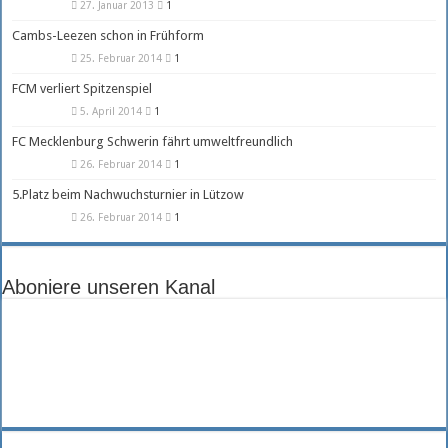
27. Januar 2013
1
Cambs-Leezen schon in Frühform
25. Februar 2014
1
FCM verliert Spitzenspiel
5. April 2014
1
FC Mecklenburg Schwerin fährt umweltfreundlich
26. Februar 2014
1
5.Platz beim Nachwuchsturnier in Lützow
26. Februar 2014
1
Aboniere unseren Kanal