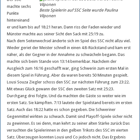
machte sechs
Beste Spielerin auf SSC Seite wurde Paulina
Punkte
Vilponen
hintereinand
er und kam bis auf 18:21 heran. Dann riss der Faden wieder und
Münster machte aus seiner Sicht den Sack mit 25:19 zu.
Nach dem Seitenwechsel änderte sich im Spiel des SSC nicht allzu viel.
Wieder geriet der Meister schnell in einen 4:8-Rückstand und kam erst
näher, als der Gegner in der Annahme zu schwächeln begann. Das
machte sich beim Stande von 13:14 bemerkbar. Nachdem der
Ausgleich zum 16:16 geschafft war, ging Schwerin zum ersten Mal in
diesem Spiel in Führung. Aber da waren bereits 50 Minuten gespielt.
Lousi Souza Ziegler schoss den SSC zur nächsten Führung zum 23:22.
Mit etwas Glück gewann der SSC den zweiten Satz mit 25:23.
Durchgang drei folgte. Und da machten die Gäste so weiter wie im
ersten Satz. Sie kämpften. 7:13 lautete der Spielstand bereits im ersten
Satz. Auch das 18:22 hatte es schon gegeben. Die Schweriner
Gegenmittel wirkten zu schwach. Damit sind Playoff-Spiele sicher nicht
zu gewinnen. Es sei denn, man kehrt zu seiner alten Stärke zurück Das
versuchten die Spielerinnen in den gelben Trikots des SSC im vierten
Satz. Überzeugen konnten Lousi und Co jedoch nicht. Das Ergebnis