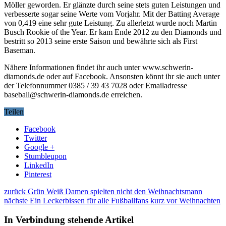
Möller geworden. Er glänzte durch seine stets guten Leistungen und
verbesserte sogar seine Werte vom Vorjahr. Mit der Batting Average
von 0,419 eine sehr gute Leistung. Zu allerletzt wurde noch Martin
Busch Rookie of the Year. Er kam Ende 2012 zu den Diamonds und
bestritt so 2013 seine erste Saison und bewährte sich als First
Baseman.
Nähere Informationen findet ihr auch unter www.schwerin-
diamonds.de oder auf Facebook. Ansonsten könnt ihr sie auch unter
der Telefonnummer 0385 / 39 43 7028 oder Emailadresse
baseball@schwerin-diamonds.de erreichen.
Teilen
Facebook
Twitter
Google +
Stumbleupon
LinkedIn
Pinterest
zurück
Grün Weiß Damen spielten nicht den Weihnachtsmann
nächste
Ein Leckerbissen für alle Fußballfans kurz vor Weihnachten
In Verbindung stehende Artikel