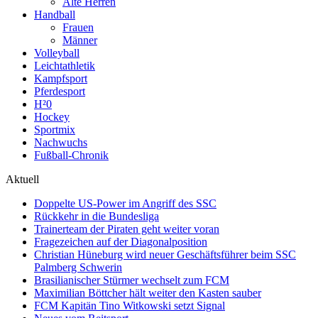
Alte Herren
Handball
Frauen
Männer
Volleyball
Leichtathletik
Kampfsport
Pferdesport
H²0
Hockey
Sportmix
Nachwuchs
Fußball-Chronik
Aktuell
Doppelte US-Power im Angriff des SSC
Rückkehr in die Bundesliga
Trainerteam der Piraten geht weiter voran
Fragezeichen auf der Diagonalposition
Christian Hüneburg wird neuer Geschäftsführer beim SSC
Palmberg Schwerin
Brasilianischer Stürmer wechselt zum FCM
Maximilian Böttcher hält weiter den Kasten sauber
FCM Kapitän Tino Witkowski setzt Signal