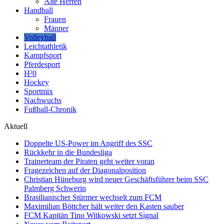
Alte Herren
Handball
Frauen
Männer
Volleyball
Leichtathletik
Kampfsport
Pferdesport
H²0
Hockey
Sportmix
Nachwuchs
Fußball-Chronik
Aktuell
Doppelte US-Power im Angriff des SSC
Rückkehr in die Bundesliga
Trainerteam der Piraten geht weiter voran
Fragezeichen auf der Diagonalposition
Christian Hüneburg wird neuer Geschäftsführer beim SSC
Palmberg Schwerin
Brasilianischer Stürmer wechselt zum FCM
Maximilian Böttcher hält weiter den Kasten sauber
FCM Kapitän Tino Witkowski setzt Signal