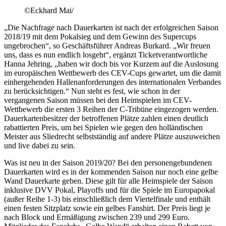
©Eckhard Mai/
„Die Nachfrage nach Dauerkarten ist nach der erfolgreichen Saison
2018/19 mit dem Pokalsieg und dem Gewinn des Supercups
ungebrochen“, so Geschäftsführer Andreas Burkard. „Wir freuen
uns, dass es nun endlich losgeht“, ergänzt Ticketverantwortliche
Hanna Jehring, „haben wir doch bis vor Kurzem auf die Auslosung
im europäischen Wettbewerb des CEV-Cups gewartet, um die damit
einhergehenden Hallenanforderungen des internationalen Verbandes
zu berücksichtigen.“ Nun steht es fest, wie schon in der
vergangenen Saison müssen bei den Heimspielen im CEV-
Wettbewerb die ersten 3 Reihen der C-Tribüne eingezogen werden.
Dauerkartenbesitzer der betroffenen Plätze zahlen einen deutlich
rabattierten Preis, um bei Spielen wie gegen den holländischen
Meister aus Sliedrecht selbstständig auf andere Plätze auszuweichen
und live dabei zu sein.
Was ist neu in der Saison 2019/20? Bei den personengebundenen
Dauerkarten wird es in der kommenden Saison nur noch eine gelbe
Wand Dauerkarte geben. Diese gilt für alle Heimspiele der Saison
inklusive DVV Pokal, Playoffs und für die Spiele im Europapokal
(außer Reihe 1-3) bis einschließlich dem Viertelfinale und enthält
einen festen Sitzplatz sowie ein gelbes Fanshirt. Der Preis liegt je
nach Block und Ermäßigung zwischen 239 und 299 Euro.