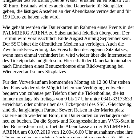
Mitglieder des Fanclubs „Gelbe Wand“ erhalten einen Rabatt von
30 Euro. Erstmals wird es auch eine Dauerkarte für Stehplätze
geben, die lästiges Anstehen an der Abendkasse vermeidet und für
199 Euro zu haben sein wird.
Wie gehabt werden die Dauerkarten im Rahmen eines Events in der
PALMBERG ARENA zu Saisonauftakt feierlich übergeben. Der
Termin wird voraussichtlich Ende August Anfang September sein.
Der SSC bittet die öffentlichen Medien zu verfolgen. Auch die
Zweitmarktverwertung, das Freischalten des eigenen Sitzplatzes,
wenn man einmal verhindert ist, wird wieder über die Internetseite
des Ticketportals möglich sein. Hier erhält der Dauerkarteninhaber
nach Einrichten eines Benutzerkontos eine Rückvergütung bei
Wiederverkauf seines Sitzplatzes.
Für den Vorverkauf am kommenden Montag ab 12.00 Uhr stehen
den Fans wieder viele Möglichkeiten zur Verfügung, entweder
bequem von zuhause per Telefon über die Tickethotline, die ist
immer montags bis freitags von 9 bis 17 Uhr unter 0341-33173633
erreichbar, oder online über das Ticketportal des SSC. Gleichzeitig
sind die langjährigen Partner Sewert Reisen in der Marienplatz
Galerie auch wieder an Bord, um Dauerkarten zu verlängern oder
neu zu buchen. Da die Sport- und Kongresshalle zum VVK-Start in
den Betriebsferien ist, öffnet die Abendkasse an der PALMBERG
ARENA am 08.07.2019 von 12.00-16.00 Uhr ausnahmsweise ihre
Türen, um dem erwarteten Ansturm gerecht zu werden. Es gilt zu