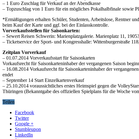
– 1 Euro Zuschlag für Verkauf an der Abendkasse
– Topzuschlag von 1 Euro für ein mögliches Pokalhalbfinale sowie P
*Ermäßigungen erhalten Schüler, Studenten, Arbeitslose, Rentner un
beim Kauf der Karte und ggf. bei der Einlasskontrolle.
Vorverkaufsstellen für Saisonkarten:
– Sewert Reisen Schwerin: Marienplatzgalerie. Marienplatz 11, 19053
– Ticketservice der Sport- und Kongresshalle: Wittenburgerstraße 11
Zeitplan Vorverkauf
– 01.07.2014 Vorverkaufsstart für Saisonkarten
Vorkaufsrecht für Saisonkarteninhaber der vergangenen Saison begin
– 16.08.2014 Vorkaufsrecht für Saisonkarteninhaber der vergangenen
endet
– September 14 Start Einzelkartenverkauf
– 25.10.2014 voraussichtliches erstes Heimspiel gegen die VolleyStar
Thüringen (Bekanntgabe des offiziellen Spielplans für die Woche vom 
Teilen
Facebook
Twitter
Google +
Stumbleupon
LinkedIn