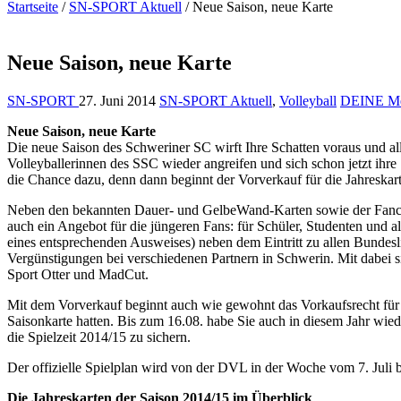
Startseite
/
SN-SPORT Aktuell
/
Neue Saison, neue Karte
Neue Saison, neue Karte
SN-SPORT
27. Juni 2014
SN-SPORT Aktuell
,
Volleyball
DEINE Me
Neue Saison, neue Karte
Die neue Saison des Schweriner SC wirft Ihre Schatten voraus und al
Volleyballerinnen des SSC wieder angreifen und sich schon jetzt ihre
die Chance dazu, denn dann beginnt der Vorverkauf für die Jahreskar
Neben den bekannten Dauer- und GelbeWand-Karten sowie der Fancard
auch ein Angebot für die jüngeren Fans: für Schüler, Studenten und all
eines entsprechenden Ausweises) neben dem Eintritt zu allen Bundes
Vergünstigungen bei verschiedenen Partnern in Schwerin. Mit dabei
Sport Otter und MadCut.
Mit dem Vorverkauf beginnt auch wie gewohnt das Vorkaufsrecht für al
Saisonkarte hatten. Bis zum 16.08. habe Sie auch in diesem Jahr wied
die Spielzeit 2014/15 zu sichern.
Der offizielle Spielplan wird von der DVL in der Woche vom 7. Juli 
Die Jahreskarten der Saison 2014/15 im Überblick