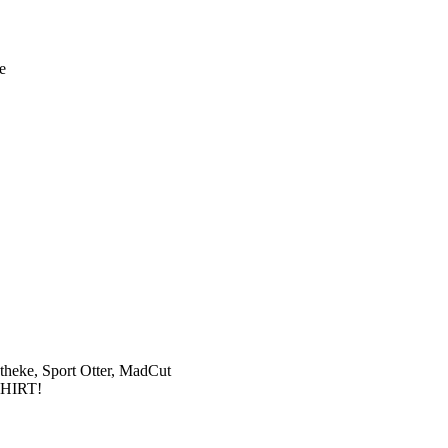
e
theke, Sport Otter, MadCut
HIRT!