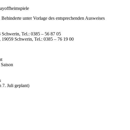
layoffheimspiele
d Behinderte unter Vorlage des entsprechenden Ausweises
 Schwerin, Tel.: 0385 – 56 87 05
8, 19059 Schwerin, Tel.: 0385 – 76 19 00
nt
 Saison
s
7. Juli geplant)