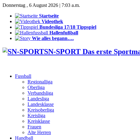
Donnerstag , 6 August 2026 | 7:03 a.m.
Startseite
Videothek
Bundesliga 17/18 Tippspiel
Hallenfußball
Wie alles begann….
SN-SPORT Das erste Sportm
Fussball
Regionalliga
Oberliga
Verbandsliga
Landesliga
Landesklasse
Kreisoberliga
Kreisliga
Kreisklasse
Frauen
Alte Herren
Handball