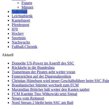
Frauen
Männer
Volleyball
Leichtathletik
Kampfsport
Pferdesport
H²0
Hockey
Sportmix
Nachwuchs
Fußball-Chronik
Aktuell
Doppelte US-Power im Angriff des SSC
Rückkehr in die Bundesliga
Trainerteam der Piraten geht weiter voran
Fragezeichen auf der Diagonalposition
Christian Hüneburg wird neuer Geschäftsführer beim SSC Pa
Brasilianischer Stürmer wechselt zum FCM
Maximilian Böttcher hält weiter den Kasten sauber
FCM Kapitän Tino Witkowski setzt Signal
Neues vom Reitsport
Nord Stream 2 bleibt beim SSC am Ball