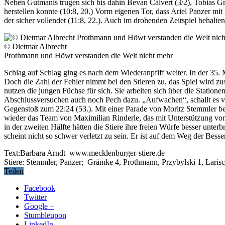
Neben Gutmanis trugen sich bis dahin Bevan Calvert (3/2), Tobias Grä
herstellen konnte (10:8, 20.) Vorm eigenen Tor, dass Ariel Panzer mi
der sicher vollendet (11:8, 22.). Auch im drohenden Zeitspiel behalte
© Dietmar Albrecht
Prothmann und Höwt verstanden die Welt nicht mehr
Schlag auf Schlag ging es nach dem Wiederanpfiff weiter. In der 35.
Doch die Zahl der Fehler nimmt bei den Stieren zu, das Spiel wird zu
nutzen die jungen Füchse für sich. Sie arbeiten sich über die Statione
Abschlussversuchen auch noch Pech dazu. „Aufwachen“, schallt es vo
Gegenstoß zum 22:24 (53.). Mit einer Parade von Moritz Stemmler bek
wieder das Team von Maximilian Rinderle, das mit Unterstützung von 
in der zweiten Hälfte hätten die Stiere ihre freien Würfe besser unt
scheint nicht so schwer verletzt zu sein. Er ist auf dem Weg der Bess
Text:Barbara Arndt www.mecklenburger-stiere.de
Stiere: Stemmler, Panzer; Grämke 4, Prothmann, Przybylski 1, Larisc
Teilen
Facebook
Twitter
Google +
Stumbleupon
LinkedIn