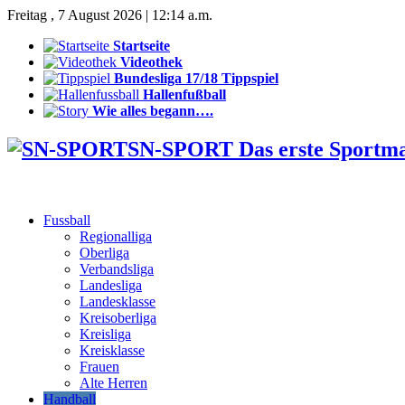
Freitag , 7 August 2026 | 12:14 a.m.
Startseite
Videothek
Bundesliga 17/18 Tippspiel
Hallenfußball
Wie alles begann….
SN-SPORT Das erste Sportm
Fussball
Regionalliga
Oberliga
Verbandsliga
Landesliga
Landesklasse
Kreisoberliga
Kreisliga
Kreisklasse
Frauen
Alte Herren
Handball