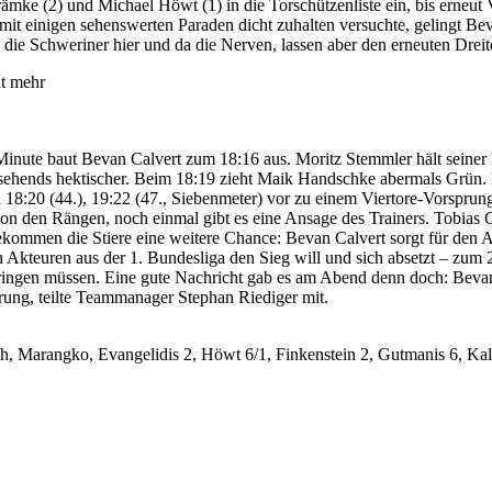
mke (2) und Michael Höwt (1) in die Torschützenliste ein, bis erneut 
t mit einigen sehenswerten Paraden dicht zuhalten versuchte, gelingt B
n die Schweriner hier und da die Nerven, lassen aber den erneuten Drei
 Minute baut Bevan Calvert zum 18:16 aus. Moritz Stemmler hält seine
sehends hektischer. Beim 18:19 zieht Maik Handschke abermals Grün. Hö
n 18:20 (44.), 19:22 (47., Siebenmeter) vor zu einem Viertore-Vorsprung
n den Rängen, noch einmal gibt es eine Ansage des Trainers. Tobias 
ommen die Stiere eine weitere Chance: Bevan Calvert sorgt für den Ans
Akteuren aus der 1. Bundesliga den Sieg will und sich absetzt – zum 
erbringen müssen. Eine gute Nachricht gab es am Abend denn doch: Beva
erung, teilte Teammanager Stephan Riediger mit.
h, Marangko, Evangelidis 2, Höwt 6/1, Finkenstein 2, Gutmanis 6, Kals