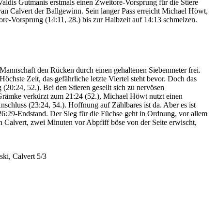
Valdis Gutmanis erstmals einen Zweitore-Vorsprung für die Stiere
evan Calvert der Ballgewinn. Sein langer Pass erreicht Michael Höwt,
tore-Vorsprung (14:11, 28.) bis zur Halbzeit auf 14:13 schmelzen.
r Mannschaft den Rücken durch einen gehaltenen Siebenmeter frei.
chste Zeit, das gefährliche letzte Viertel steht bevor. Doch das
 (20:24, 52.). Bei den Stieren gesellt sich zu nervösen
Grämke verkürzt zum 21:24 (52.), Michael Höwt nutzt einen
chluss (23:24, 54.). Hoffnung auf Zählbares ist da. Aber es ist
26:29-Endstand. Der Sieg für die Füchse geht in Ordnung, vor allem
n Calvert, zwei Minuten vor Abpfiff böse von der Seite erwischt,
ki, Calvert 5/3