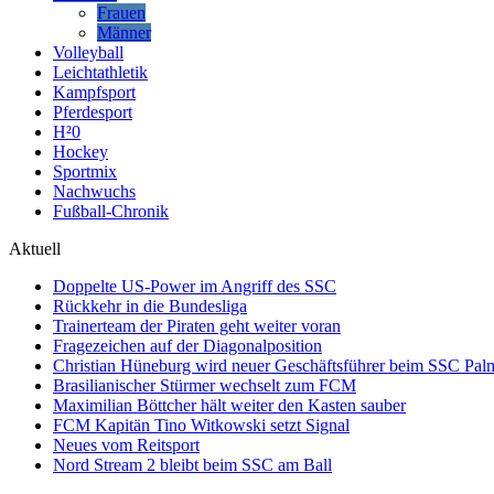
Frauen
Männer
Volleyball
Leichtathletik
Kampfsport
Pferdesport
H²0
Hockey
Sportmix
Nachwuchs
Fußball-Chronik
Aktuell
Doppelte US-Power im Angriff des SSC
Rückkehr in die Bundesliga
Trainerteam der Piraten geht weiter voran
Fragezeichen auf der Diagonalposition
Christian Hüneburg wird neuer Geschäftsführer beim SSC Pa
Brasilianischer Stürmer wechselt zum FCM
Maximilian Böttcher hält weiter den Kasten sauber
FCM Kapitän Tino Witkowski setzt Signal
Neues vom Reitsport
Nord Stream 2 bleibt beim SSC am Ball