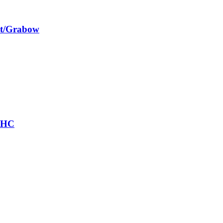
st/Grabow
r HC