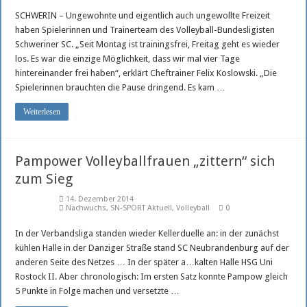
SCHWERIN – Ungewohnte und eigentlich auch ungewollte Freizeit
haben Spielerinnen und Trainerteam des Volleyball-Bundesligisten
Schweriner SC. „Seit Montag ist trainingsfrei, Freitag geht es wieder
los. Es war die einzige Möglichkeit, dass wir mal vier Tage
hintereinander frei haben“, erklärt Cheftrainer Felix Koslowski. „Die
Spielerinnen brauchten die Pause dringend. Es kam …
Weiterlesen
Pampower Volleyballfrauen „zittern“ sich
zum Sieg
14. Dezember 2014
Nachwuchs
,
SN-SPORT Aktuell
,
Volleyball
0
In der Verbandsliga standen wieder Kellerduelle an: in der zunächst
kühlen Halle in der Danziger Straße stand SC Neubrandenburg auf der
anderen Seite des Netzes … In der später a…kalten Halle HSG Uni
Rostock II. Aber chronologisch: Im ersten Satz konnte Pampow gleich
5 Punkte in Folge machen und versetzte …