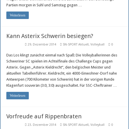
Neues vom Reitsport
Partien morgen in Suhl und Samstag gegen …
Nord Stream 2 bleibt beim SSC am Ball
Weiterlesen
Kann Asterix Schwerin besiegen?
29. Dezember 2014
SN-SPORT Aktuell
,
Volleyball
0
Das Los klingt zunächst einmal nach Spaß: Die Volleyballerinnen des
Schweriner SC spielen im Achtelfinale des Challenge Cups gegen
Asterix. Gegen „Asterix Kieldrecht“, den belgischen Meister und
aktuellen Tabellenführer. Kieldrecht, ein 4000-Einwohner-Dorf nahe
Antwerpen (700 Kilometer von Schwerin) hat in der vorigen Runde
Klagenfurt souverän (3:0, 3:0) ausgeschaltet. Für SSC-Cheftrainer …
Weiterlesen
Vorfreude auf Rippenbraten
23. Dezember 2014
SN-SPORT Aktuell
,
Volleyball
0