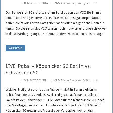
8. November 2014
SN-SPORT Aktuell
,
Volleyball
0
Der Schweriner SC sicherte sich im Spiel gegen den VCO Berlin mit
einem 3:1- Erfolg weitere drei Punkte im Bundesligakampf. Dabei
hatten die favorisierten Gastgeber mehr Mühe als gedacht. Denn die
jungen Spielerinnen des VCO waren hoch motiviert und unerschrocken
in diese Partie gegangen. Sie trotzten dem zehnfachen Meister sogar
…
Weiterlesen
LIVE: Pokal – Köpenicker SC Berlin vs.
Schweriner SC
5. November 2014
SN-SPORT Aktuell
,
Volleyball
0
Welcher Erstligist schafft es ins Viertelfinale? In Berlin treffen im
Achtelfinale des DVV-Pokals zwei Erstligisten aufeinander. Klarer
Favorit ist der Schweriner SC. Die Gäste führen nicht nur die VBL nach
drei Spieltagen an, sondern konnten auch in der Liga mit 3:0 beim
Köpenicker SC gewinnen. Trotz dieser Vorzeichen hoffen die …