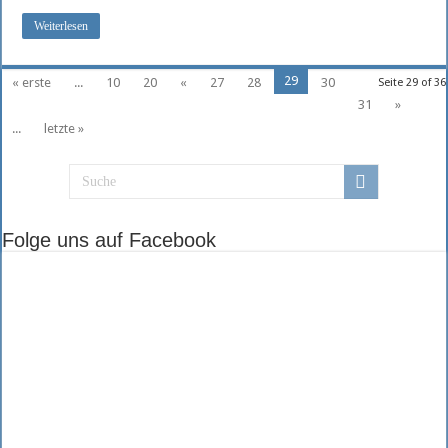
Weiterlesen
29
« erste
...
10
20
«
27
28
30
Seite 29 of 36
31
»
...
letzte »
Folge uns auf Facebook