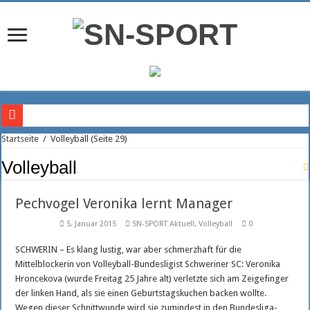
Doppelte US-Power im Angriff des SSC
Startseite
/
Volleyball
(Seite 29)
Rückkehr in die Bundesliga
Volleyball
Trainerteam der Piraten geht weiter voran
Pechvogel Veronika lernt Manager
Fragezeichen auf der Diagonalposition
5. Januar 2015
SN-SPORT Aktuell
,
Volleyball
0
Christian Hüneburg wird neuer Geschäftsführer beim SSC Palmberg Schwerin
Brasilianischer Stürmer wechselt zum FCM
SCHWERIN – Es klang lustig, war aber schmerzhaft für die
Mittelblockerin von Volleyball-Bundesligist Schweriner SC: Veronika
Maximilian Böttcher hält weiter den Kasten sauber
Hroncekova (wurde Freitag 25 Jahre alt) verletzte sich am Zeigefinger
FCM Kapitän Tino Witkowski setzt Signal
der linken Hand, als sie einen Geburtstagskuchen backen wollte.
Wegen dieser Schnittwunde wird sie zumindest in den Bundesliga-