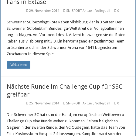
Fans in Extase
29. November 2014
SN-SPORT Aktuell
,
Volleyball
0
Schweriner SC bezwingt Rote Raben Vilsbiburg klar in 3 Sätzen Der
Schweriner SC bleibt im Bundesliga-Wettstreit der Volleyballerinnen
ungeschlagen. Am Vorabend des 1. Advent bezwangen sie die Roten
Raben aus Vilsbiburg mit 3:0. Ein hervorragend eingestimmtes Team
präsentierte sich in der Schweriner Arena vor 1641 begeisterten
Zuschauern In diesem Spiel …
Weiterlesen
Nächste Runde im Challenge Cup für SSC
greifbar
25. November 2014
SN-SPORT Aktuell
,
Volleyball
0
Der Schweriner SC hat es in der Hand, im europäischen Wettbewerb
Challenge Cup eine Runde weiter zu kommen. Seinen belgischen
Gegner in der zweiten Runde, den VC Oudegem, hatte das Team von
Felix Koslowski im Hinspiel 3:1 bezwungen. Kampflos wird sich der