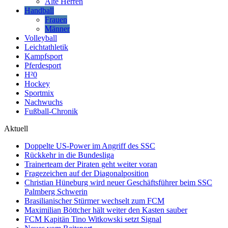
Alte Herren
Handball
Frauen
Männer
Volleyball
Leichtathletik
Kampfsport
Pferdesport
H²0
Hockey
Sportmix
Nachwuchs
Fußball-Chronik
Aktuell
Doppelte US-Power im Angriff des SSC
Rückkehr in die Bundesliga
Trainerteam der Piraten geht weiter voran
Fragezeichen auf der Diagonalposition
Christian Hüneburg wird neuer Geschäftsführer beim SSC
Palmberg Schwerin
Brasilianischer Stürmer wechselt zum FCM
Maximilian Böttcher hält weiter den Kasten sauber
FCM Kapitän Tino Witkowski setzt Signal