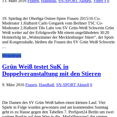
13. März 2016
Frauen
,
Handball
,
SN-SPORT Aktuell
,
Video´s
0
19. Spieltag der Oberliga Ostsee-Spree Frauen 2015/16 Co-
Moderator 1.Halbzeit Carlo Gregarek vom Berliner TSC Co-
Moderator 2.Halbzeit Tilo Labs von SV Grün-Weiß Schwerin Grün
Weiß weiter auf der Erfolgswelle Mit einem ungefährdeten 30:20
Heimerfolg im „Wohnzimmer der Mecklenburger Stiere“, der Sport-
und Kongresshalle, bleiben die Frauen des SV Grün Weiß Schwerin
…
Weiterlesen
Grün Weiß testet SuK in
Doppelveranstaltung mit den Stieren
9. März 2016
Frauen
,
Handball
,
SN-SPORT Aktuell
0
Die Damen des SV Grün Weiß haben einen kleinen Lauf. Vier
Spiele in Folge wurden gewonnen und am kommenden Sonntag
geht es zu Hause gegen den Tabellen 7. ProSport24 Berlin um zwei
weitere Punkte auf dem Weg in die „Medaillenzone“ der vierten