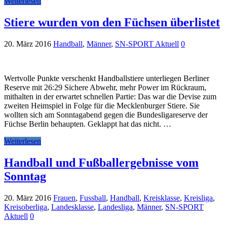
Weiterlesen
Stiere wurden von den Füchsen überlistet
20. März 2016
Handball
,
Männer
,
SN-SPORT Aktuell
0
Wertvolle Punkte verschenkt Handballstiere unterliegen Berliner
Reserve mit 26:29 Sichere Abwehr, mehr Power im Rückraum,
mithalten in der erwartet schnellen Partie: Das war die Devise zum
zweiten Heimspiel in Folge für die Mecklenburger Stiere. Sie
wollten sich am Sonntagabend gegen die Bundesligareserve der
Füchse Berlin behaupten. Geklappt hat das nicht. …
Weiterlesen
Handball und Fußballergebnisse vom
Sonntag
20. März 2016
Frauen
,
Fussball
,
Handball
,
Kreisklasse
,
Kreisliga
,
Kreisoberliga
,
Landesklasse
,
Landesliga
,
Männer
,
SN-SPORT
Aktuell
0