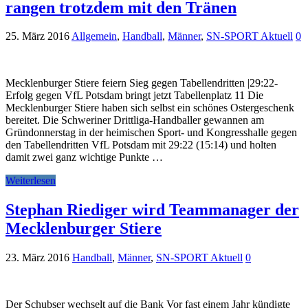
rangen trotzdem mit den Tränen
25. März 2016
Allgemein
,
Handball
,
Männer
,
SN-SPORT Aktuell
0
Mecklenburger Stiere feiern Sieg gegen Tabellendritten |29:22-
Erfolg gegen VfL Potsdam bringt jetzt Tabellenplatz 11 Die
Mecklenburger Stiere haben sich selbst ein schönes Ostergeschenk
bereitet. Die Schweriner Drittliga-Handballer gewannen am
Gründonnerstag in der heimischen Sport- und Kongresshalle gegen
den Tabellendritten VfL Potsdam mit 29:22 (15:14) und holten
damit zwei ganz wichtige Punkte …
Weiterlesen
Stephan Riediger wird Teammanager der
Mecklenburger Stiere
23. März 2016
Handball
,
Männer
,
SN-SPORT Aktuell
0
Der Schubser wechselt auf die Bank Vor fast einem Jahr kündigte