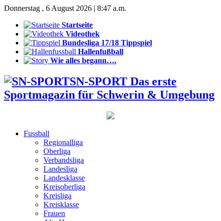
Donnerstag , 6 August 2026 | 8:47 a.m.
Startseite
Videothek
Bundesliga 17/18 Tippspiel
Hallenfußball
Wie alles begann….
SN-SPORT Das erste
Sportmagazin für Schwerin & Umgebung
Fussball
Regionalliga
Oberliga
Verbandsliga
Landesliga
Landesklasse
Kreisoberliga
Kreisliga
Kreisklasse
Frauen