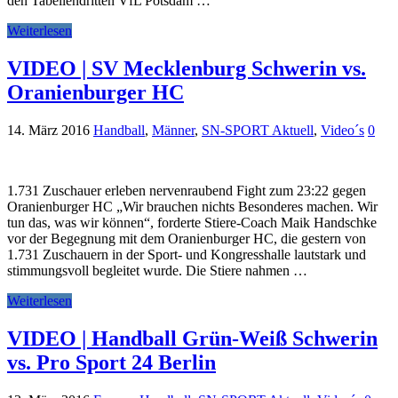
den Tabellendritten VfL Potsdam …
Weiterlesen
VIDEO | SV Mecklenburg Schwerin vs.
Oranienburger HC
14. März 2016
Handball
,
Männer
,
SN-SPORT Aktuell
,
Video´s
0
1.731 Zuschauer erleben nervenraubend Fight zum 23:22 gegen
Oranienburger HC „Wir brauchen nichts Besonderes machen. Wir
tun das, was wir können“, forderte Stiere-Coach Maik Handschke
vor der Begegnung mit dem Oranienburger HC, die gestern von
1.731 Zuschauern in der Sport- und Kongresshalle lautstark und
stimmungsvoll begleitet wurde. Die Stiere nahmen …
Weiterlesen
VIDEO | Handball Grün-Weiß Schwerin
vs. Pro Sport 24 Berlin